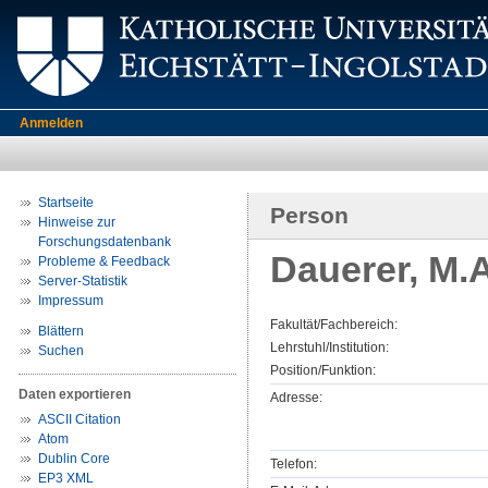
Anmelden
Startseite
Person
Hinweise zur
Forschungsdatenbank
Dauerer, M.
Probleme & Feedback
Server-Statistik
Impressum
Fakultät/Fachbereich:
Blättern
Lehrstuhl/Institution:
Suchen
Position/Funktion:
Daten exportieren
Adresse:
ASCII Citation
Atom
Dublin Core
Telefon:
EP3 XML