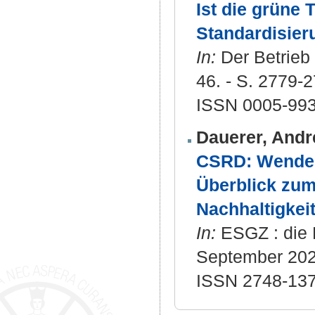
Ist die grüne 
Standardisier
In:
Der Betrieb 
46. - S. 2779-
ISSN 0005-99
Dauerer, Andr
CSRD: Wendepu
Überblick zum
Nachhaltigkei
In:
ESGZ : die F
September 2024
ISSN 2748-13