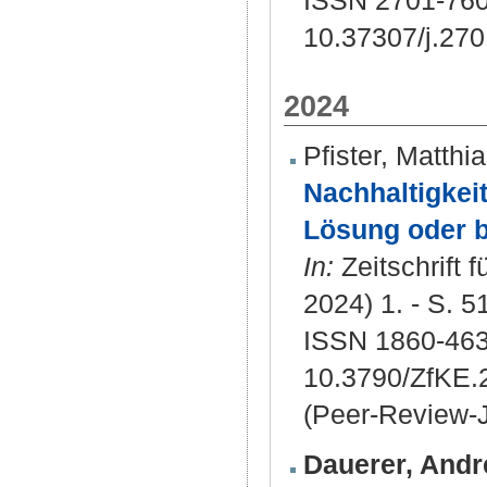
ISSN 2701-76
10.37307/j.27
2024
Pfister, Matthi
Nachhaltigkei
Lösung oder b
In:
Zeitschrift 
2024) 1. - S. 5
ISSN 1860-463
10.3790/ZfKE.
(Peer-Review-J
Dauerer, Andr