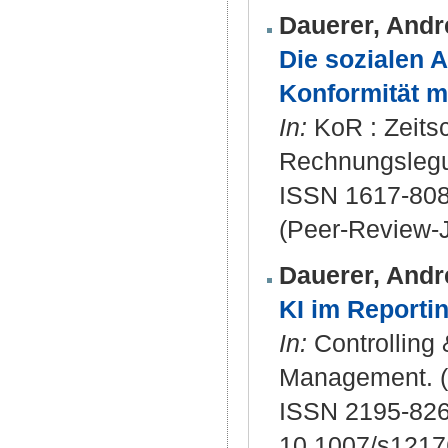
Dauerer, Andr
Die sozialen 
Konformität m
In:
KoR : Zeitsch
Rechnungslegun
ISSN 1617-808
(Peer-Review-J
Dauerer, Andr
KI im Reportin
In:
Controlling 
Management. (5
ISSN 2195-826
10.1007/s1217