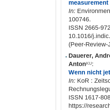
measurement s
In:
Environmenta
100746.
ISSN 2665-97
10.1016/j.indi
(Peer-Review-J
Dauerer, Andr
Anton
:
Wenn nicht jet
In:
KoR : Zeitsch
Rechnungslegun
ISSN 1617-808
https://resear