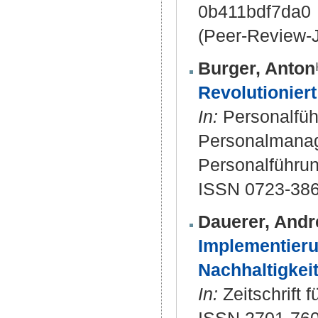
0b411bdf7da0
(Peer-Review-J
Burger, Anton
Revolutionier
In:
Personalfüh
Personalmanage
Personalführung
ISSN 0723-38
Dauerer, Andr
Implementieru
Nachhaltigkeit
In:
Zeitschrift 