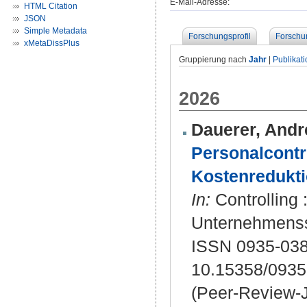
E-Mail-Adresse:
HTML Citation
JSON
Simple Metadata
Forschungsprofil
Forschu
xMetaDissPlus
Gruppierung nach
Jahr
|
Publikat
2026
Dauerer, Andr
Personalcontro
Kostenredukti
In:
Controlling :
Unternehmensst
ISSN 0935-03
10.15358/0935
(Peer-Review-J