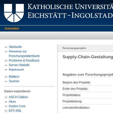
Anmelden
Startseite
Forschungsprojekt
Hinweise zur
Forschungsdatenbank
Supply-Chain-Gestaltung
Probleme & Feedback
Server-Statistik
Impressum
Angaben zum Forschungsprojek
Blättern
Suchen
Beginn des Projekts:
Ende des Projekts:
Daten exportieren
Projektstatus:
ASCII Citation
Projektleitung:
Atom
Dublin Core
Lehrstuhl/Institution:
EP3 XML