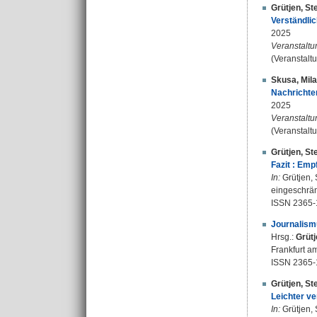
Grütjen, St
Verständli
2025
Veranstaltu
(Veranstalt
Skusa, Mil
Nachrichten
2025
Veranstaltu
(Veranstalt
Grütjen, St
Fazit : Emp
In:
Grütjen, 
eingeschränk
ISSN 2365-
Journalismu
Hrsg.:
Grütj
Frankfurt am
ISSN 2365-
Grütjen, St
Leichter ve
In:
Grütjen, 