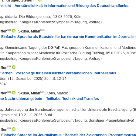
ina
;
Grütjen, Steffen
:
leicht – Verständlichkeit in Information und Bildung des Deutschlandfunks.
ng:
didacta: Die Bildungsmesse, 13.03.2026, Köln.
ungsbeitrag: Kongress/Konferenz/Symposium/Tagung, Vortrag)
effen
;
Skusa, Milan
:
d Einfache Sprache als Baustein für barrierearme Kommunikation im Journalis
ng:
Gemeinsame Tagung der DGPuK-Fachgruppen Kommunikations- und Medienet
 in Kooperation mit der Akademie für Politische Bildung Tutzing, 05.02.2026, Mün
ungsbeitrag: Kongress/Konferenz/Symposium/Tagung, Vortrag)
effen
:
r lernen : Vorschläge für einen leichter verständlichen Journalismus.
en. (12. Dezember 2025) 25. - S. 12-14.
6041
effen
;
Skusa, Milan
;
Kölln, Marco
:
me Nachrichtenangebote – Teilhabe, Technik und Transfer.
ng:
Jahrestagung der Bundesarbeitsgemeinschaft für Unterstützte Beschäftigung (BA
estalten!, 19-21.11.2025, Suhl.
ungsbeitrag: Kongress/Konferenz/Symposium/Tagung, Sonstiger Präsentationstyp)
effen
:
d Einfache Sprache im Journalismus : Bedarfe der Zielgruppen, Programmstrat