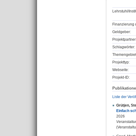
Lehrstuhl/Insti
Finanzierung 
Geldgeber:
Projektpartner
Schlagwörter:
Themengebiet
Projekttyp:
Webseite:
Projekt-ID:
Publikation
Liste der Verö
Grütjen, St
Einfach sc
2026
Veranstaltu
(Veranstalt