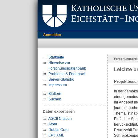
Anmelden
Startseite
Forschungsproj
Hinweise zur
Forschungsdatenbank
Leichte u
Probleme & Feedback
Server-Statistik
Projektbesc
Impressum
In der demokr
Blättern
einer gemeins
Suchen
ihr Angebot mö
journalistisc
Daten exportieren
Thema ist nat
ASCII Citation
Einfacher Spra
Atom
berücksichtigt
Dublin Core
Etwa zwölf Pr
EP3 XML
Schreibkompete