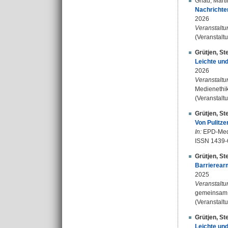
Gnad, Mart
Nachrichten
2026
Veranstaltu
(Veranstalt
Grütjen, St
Leichte un
2026
Veranstaltu
Medienethik
(Veranstalt
Grütjen, St
Von Pulitze
In:
EPD-Medi
ISSN 1439-
Grütjen, St
Barrierear
2025
Veranstaltu
gemeinsam g
(Veranstalt
Grütjen, St
Leichte un