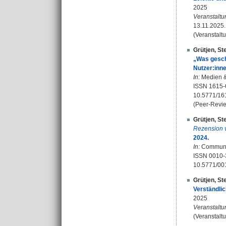
2025
Veranstaltu
13.11.2025.
(Veranstalt
Grütjen, St
„Was gesch
Nutzer:inn
In:
Medien & 
ISSN 1615-
10.5771/16
(Peer-Revie
Grütjen, St
Rezension 
2024.
In:
Communica
ISSN 0010-
10.5771/00
Grütjen, St
Verständlic
2025
Veranstaltu
(Veranstalt