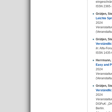
eingeschränk
ISSN 2365-
Grütjen, St
Leichte Spr
2024
Veranstaltu
(Veranstaltu
Grütjen, St
Verständlic
In:
Alfa-Foru
ISSN 1435-
Herrmann, 
Easy and P
2024
Veranstaltu
(Veranstalt
Grütjen, St
Verständlic
2024
Veranstaltu
DGPuK: „Div
Berlin.