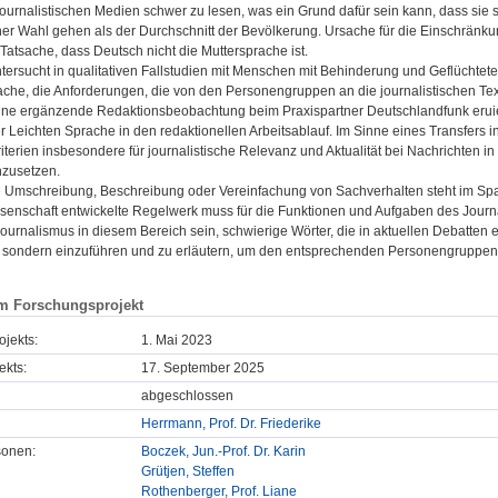
 journalistischen Medien schwer zu lesen, was ein Grund dafür sein kann, dass sie
ner Wahl gehen als der Durchschnitt der Bevölkerung. Ursache für die Einschränku
Tatsache, dass Deutsch nicht die Muttersprache ist.
tersucht in qualitativen Fallstudien mit Menschen mit Behinderung und Geflüchtet
ache, die Anforderungen, die von den Personengruppen an die journalistischen Tex
Eine ergänzende Redaktionsbeobachtung beim Praxispartner Deutschlandfunk eruie
 Leichten Sprache in den redaktionellen Arbeitsablauf. Im Sinne eines Transfers in
terien insbesondere für journalistische Relevanz und Aktualität bei Nachrichten i
nzusetzen.
 Umschreibung, Beschreibung oder Vereinfachung von Sachverhalten steht im Spann
senschaft entwickelte Regelwerk muss für die Funktionen und Aufgaben des Jour
urnalismus in diesem Bereich sein, schwierige Wörter, die in aktuellen Debatten e
 sondern einzuführen und zu erläutern, um den entsprechenden Personengruppen 
m Forschungsprojekt
ojekts:
1. Mai 2023
ekts:
17. September 2025
abgeschlossen
Herrmann, Prof. Dr. Friederike
sonen:
Boczek, Jun.-Prof. Dr. Karin
Grütjen, Steffen
Rothenberger, Prof. Liane