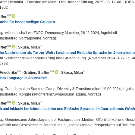
ter Literalität. - Frankfurt am Main : Otto Brenner Stiftung, 2025. - S. 17-40. - (OBS
1962
effen
:
ache für benachteiligte Gruppen.
ng:
wissen.schaft.wir.EXPO: Democracy Machine, 28.11.2024, Ingolstadt.
ngsbeitrag: Vortragsreihe, Vortrag)
effen
;
Skusa, Milan
:
he Nachrichten als Tor zur Welt : Leichte und Einfache Sprache im Journalismu
m : Zeitschrift für Alphabetisierung und Grundbildung. (November 2024) 106. - S. 4
0793
Friederike
;
Grütjen, Steffen
;
Skusa, Milan
:
lain Language in Journalism.
ng:
Transformation Summer Camp: Diversity & Transformation, 19.09.2024, Ingolsta
ungsbeitrag: Kongress/Konferenz/Symposium/Tagung, Vortrag)
effen
;
Skusa, Milan
:
h und inklusiv berichten : Leichte und Einfache Sprache im Journalismus (Work
ng:
Gemeinsame Jahrestagung der Fachgruppen „Medien, Öffentlichkeit und Geschle
ersität und Geschlecht im Journalismus: „Intersektionale Perspektiven auf Berufsfe