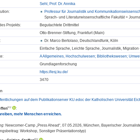
Sehl, Prof. Dr. Annika
tution:
Professur für Journalistik und Kommunikationswissensch
Sprach- und Literaturwissenschaftliche Fakultät > Journal
des Projekts:
Begutachtete Drittmittel
Otto-Brenner-Stiftung, Frankfurt (Main)
:
Dr. Marco Bertolaso, Deutschlandfunk, Köln
Einfache Sprache, Leichte Sprache, Journalistik, Migration 
e:
A Allgemeines, Hochschulwesen; Bibliothekswesen; Umwelts
Grundlagenforschung
https://lesj.ku.de/
3470
en
ffentlichungen auf dem Publikationserver KU.edoc der Katholischen Universität Eich
effen
:
hreiben, mehr Menschen erreichen.
ng:
Newcomer-Camp „Press Ahead“, 07.05.2026, München, Bayerischer Journalist
ungsbeitrag: Workshop, Sonstiger Präsentationstyp)