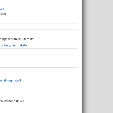
aft
istik
eingeschränkte Literalität
chutz; Journalistik
stätt-Ingolstadt
en-Verband (BJV).