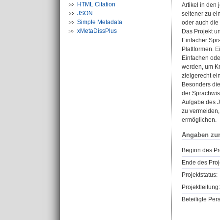
HTML Citation
Artikel in den
JSON
seltener zu ei
Simple Metadata
oder auch die 
xMetaDissPlus
Das Projekt un
Einfacher Spr
Plattformen. 
Einfachen oder
werden, um Kri
zielgerecht ei
Besonders die
der Sprachwis
Aufgabe des Jo
zu vermeiden,
ermöglichen.
Angaben zu
Beginn des Pr
Ende des Proj
Projektstatus:
Projektleitung:
Beteiligte Per