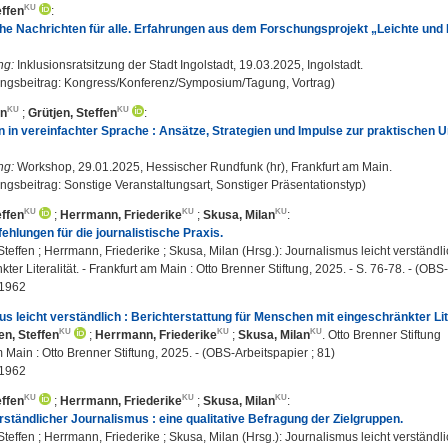
effen
:
che Nachrichten für alle. Erfahrungen aus dem Forschungsprojekt „Leichte und
ng:
Inklusionsratsitzung der Stadt Ingolstadt, 19.03.2025, Ingolstadt.
ungsbeitrag: Kongress/Konferenz/Symposium/Tagung, Vortrag)
an
;
Grütjen, Steffen
:
 in vereinfachter Sprache : Ansätze, Strategien und Impulse zur praktischen 
ng:
Workshop, 29.01.2025, Hessischer Rundfunk (hr), Frankfurt am Main.
ungsbeitrag: Sonstige Veranstaltungsart, Sonstiger Präsentationstyp)
effen
;
Herrmann, Friederike
;
Skusa, Milan
:
fehlungen für die journalistische Praxis.
Steffen ; Herrmann, Friederike ; Skusa, Milan (Hrsg.): Journalismus leicht verständl
ter Literalität. - Frankfurt am Main : Otto Brenner Stiftung, 2025. - S. 76-78. - (OBS
1962
s leicht verständlich : Berichterstattung für Menschen mit eingeschränkter Lite
en, Steffen
;
Herrmann, Friederike
;
Skusa, Milan
. Otto Brenner Stiftung
 Main : Otto Brenner Stiftung, 2025. - (OBS-Arbeitspapier ; 81)
1962
effen
;
Herrmann, Friederike
;
Skusa, Milan
:
rständlicher Journalismus : eine qualitative Befragung der Zielgruppen.
Steffen ; Herrmann, Friederike ; Skusa, Milan (Hrsg.): Journalismus leicht verständl