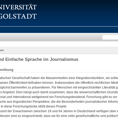
ekt
nd Einfache Sprache im Journalismus
hreibung
atischen Gesellschaft haben die Massenmedien eine Integrationsfunktion, sie soll
amen Öffentlichkeit teilhaben können. Insbesondere die öffentlich-rechtlichen Me
glichst barrierefrei zu präsentieren. Für Menschen mit eingeschränkter Literalität
hes Angebot. Dies hängt auch damit zusammen, dass die wissenschaftlichen Grundla
ional und international weitgehend ein Forschungsdesiderat. Forschung gibt es v
che aus linguistischer Perspektive, die die Besonderheiten journalistischer Informati
. In diese Forschungslücke stößt dieses Projekt.
ozent der Erwachsenen zwischen 18 und 64 Jahren in Deutschland verfügen über eine
nzen sind so eingeschränkt, dass sie für eine volle gesellschaftliche und politis