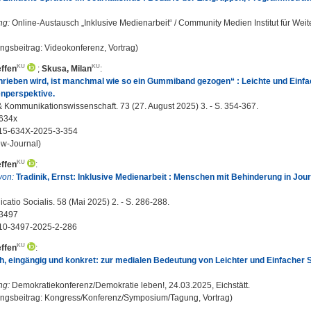
ng:
Online-Austausch „Inklusive Medienarbeit“ / Community Medien Institut für We
ungsbeitrag: Videokonferenz, Vortrag)
effen
;
Skusa, Milan
:
rieben wird, ist manchmal wie so ein Gummiband gezogen“ : Leichte und Einf
enperspektive.
Kommunikationswissenschaft. 73 (27. August 2025) 3. - S. 354-367.
634x
15-634X-2025-3-354
w-Journal)
effen
:
von:
Tradinik, Ernst: Inklusive Medienarbeit : Menschen mit Behinderung in Jou
tio Socialis. 58 (Mai 2025) 2. - S. 286-288.
3497
10-3497-2025-2-286
effen
:
h, eingängig und konkret: zur medialen Bedeutung von Leichter und Einfacher 
ng:
Demokratiekonferenz/Demokratie leben!, 24.03.2025, Eichstätt.
ungsbeitrag: Kongress/Konferenz/Symposium/Tagung, Vortrag)