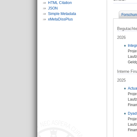
HTML Citation
JSON
Simple Metadata
Forschun
xMetaDissPlus
Begutachtet
2026
Integ
Proje
Laufz
Geld
Interne Fin
2025
Actua
Proje
Laufz
Fina
Dyadi
Proje
Laufz
Fina