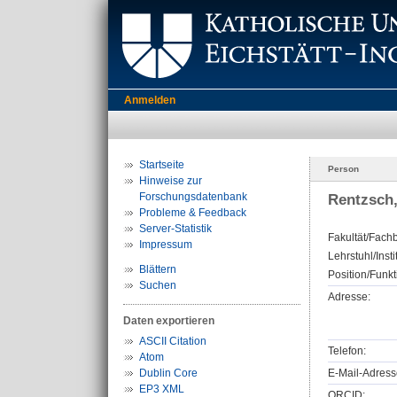
Anmelden
Startseite
Person
Hinweise zur
Forschungsdatenbank
Rentzsch,
Probleme & Feedback
Server-Statistik
Fakultät/Fachb
Impressum
Lehrstuhl/Insti
Blättern
Position/Funkt
Suchen
Adresse:
Daten exportieren
ASCII Citation
Telefon:
Atom
Dublin Core
E-Mail-Adress
EP3 XML
ORCID: