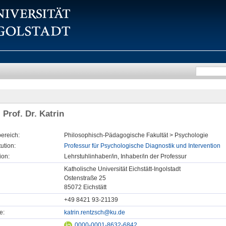
 Prof. Dr. Katrin
ereich:
Philosophisch-Pädagogische Fakultät > Psychologie
tution:
Professur für Psychologische Diagnostik und Intervention
ion:
Lehrstuhlinhaber/in, Inhaber/in der Professur
Katholische Universität Eichstätt-Ingolstadt
Ostenstraße 25
85072 Eichstätt
+49 8421 93-21139
e:
katrin.rentzsch@ku.de
0000-0001-8632-6842