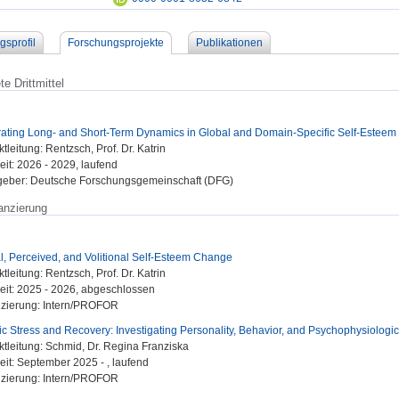
gsprofil
Forschungsprojekte
Publikationen
e Drittmittel
rating Long- and Short-Term Dynamics in Global and Domain-Specific Self-Esteem
ktleitung: Rentzsch, Prof. Dr. Katrin
eit: 2026 - 2029, laufend
geber: Deutsche Forschungsgemeinschaft (DFG)
anzierung
l, Perceived, and Volitional Self-Esteem Change
ktleitung: Rentzsch, Prof. Dr. Katrin
eit: 2025 - 2026, abgeschlossen
nzierung: Intern/PROFOR
c Stress and Recovery: Investigating Personality, Behavior, and Psychophysiologica
ktleitung: Schmid, Dr. Regina Franziska
eit: September 2025 - , laufend
nzierung: Intern/PROFOR