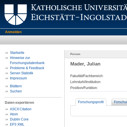
Anmelden
Startseite
Person
Hinweise zur
Forschungsdatenbank
Mader, Julian
Probleme & Feedback
Server-Statistik
Fakultät/Fachbereich:
Impressum
Lehrstuhl/Institution:
Blättern
Position/Funktion:
Suchen
Forschungsprofil
Forschu
Daten exportieren
ASCII Citation
Atom
Dublin Core
EP3 XML