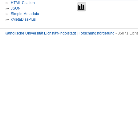
HTML Citation
JSON
Simple Metadata
xMetaDissPlus
Katholische Universität Eichstätt-Ingolstadt | Forschungsförderung
- 85071 Eichs