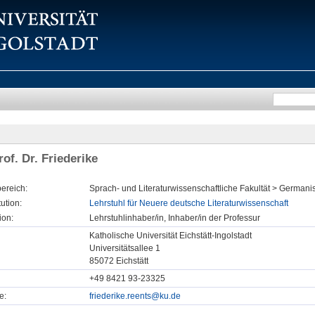
of. Dr. Friederike
ereich:
Sprach- und Literaturwissenschaftliche Fakultät > Germanis
tution:
Lehrstuhl für Neuere deutsche Literaturwissenschaft
ion:
Lehrstuhlinhaber/in, Inhaber/in der Professur
Katholische Universität Eichstätt-Ingolstadt
Universitätsallee 1
85072 Eichstätt
+49 8421 93-23325
e:
friederike.reents@ku.de