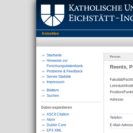
Anmelden
Startseite
Person
Hinweise zur
Forschungsdatenbank
Reents, Pr
Probleme & Feedback
Server-Statistik
Fakultät/Fachb
Impressum
Lehrstuhl/Insti
Blättern
Position/Funkt
Suchen
Adresse:
Daten exportieren
ASCII Citation
Telefon:
Atom
Dublin Core
E-Mail-Adress
EP3 XML