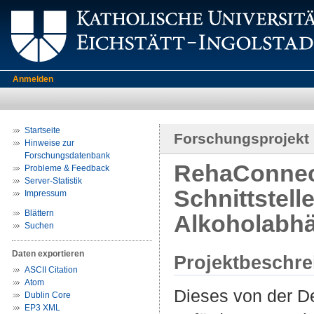
Anmelden
Startseite
Forschungsprojekt
Hinweise zur
Forschungsdatenbank
RehaConnect
Probleme & Feedback
Server-Statistik
Schnittstell
Impressum
Blättern
Alkoholabhä
Suchen
Daten exportieren
Projektbeschr
ASCII Citation
Atom
Dieses von der D
Dublin Core
EP3 XML