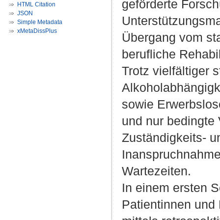
geförderte Forsch
HTML Citation
JSON
Unterstützungsma
Simple Metadata
xMetaDissPlus
Übergang vom sta
berufliche Rehabi
Trotz vielfältiger
Alkoholabhängigke
sowie Erwerbslos
und nur bedingte
Zuständigkeits- 
Inanspruchnahme 
Wartezeiten.
In einem ersten S
Patientinnen und 