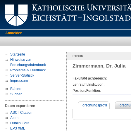
Anmelden
Startseite
Person
Hinweise zur
Forschungsdatenbank
Zimmermann, Dr. Julia
Probleme & Feedback
Server-Statistik
Fakultät/Fachbereich:
Impressum
Lehrstuhl/Institution:
Blättern
Position/Funktion:
Suchen
Forschungsprofil
Forschu
Daten exportieren
ASCII Citation
Atom
Dublin Core
EP3 XML