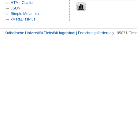
HTML Citation
JSON
Simple Metadata
xMetaDissPlus
Katholische Universität Eichstätt-Ingolstadt | Forschungsförderung
- 85071 Eichs