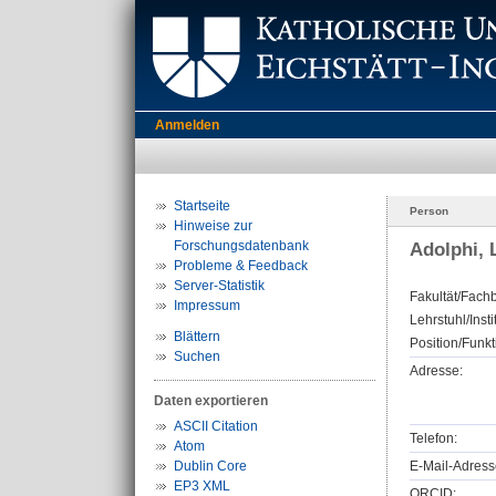
Anmelden
Startseite
Person
Hinweise zur
Forschungsdatenbank
Adolphi, 
Probleme & Feedback
Server-Statistik
Fakultät/Fachb
Impressum
Lehrstuhl/Insti
Blättern
Position/Funkt
Suchen
Adresse:
Daten exportieren
ASCII Citation
Telefon:
Atom
Dublin Core
E-Mail-Adress
EP3 XML
ORCID: