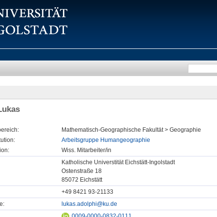
Lukas
ereich:
Mathematisch-Geographische Fakultät > Geographie
tution:
Arbeitsgruppe Humangeographie
ion:
Wiss. Mitarbeiter/in
Katholische Universtität Eichstätt-Ingolstadt
Ostenstraße 18
85072 Eichstätt
+49 8421 93-21133
e:
lukas.adolphi@ku.de
0009-0000-0832-0111