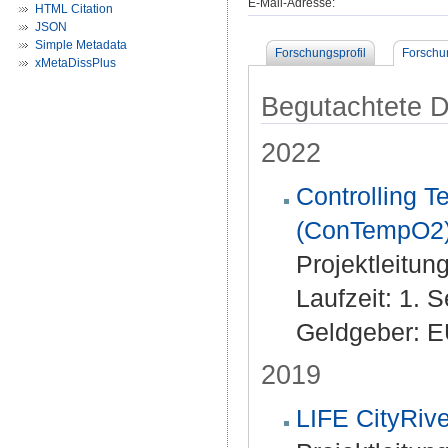
E-Mail-Adresse:
HTML Citation
JSON
Simple Metadata
Forschungsprofil
Forschu
xMetaDissPlus
Begutachtete Dr
2022
Controlling T
(ConTempO2
Projektleitung
Laufzeit: 1. 
Geldgeber: E
2019
LIFE CityRive