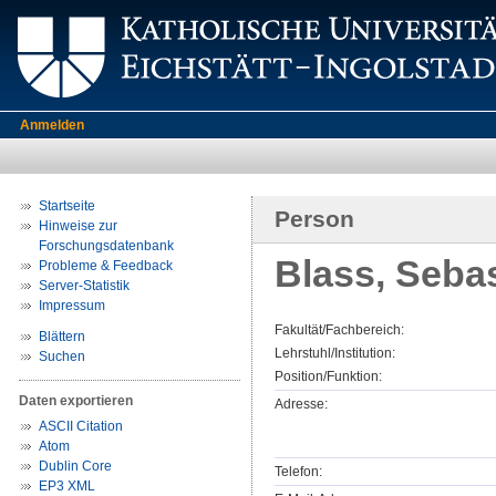
Anmelden
Startseite
Person
Hinweise zur
Forschungsdatenbank
Blass, Seba
Probleme & Feedback
Server-Statistik
Impressum
Fakultät/Fachbereich:
Blättern
Lehrstuhl/Institution:
Suchen
Position/Funktion:
Daten exportieren
Adresse:
ASCII Citation
Atom
Dublin Core
Telefon:
EP3 XML