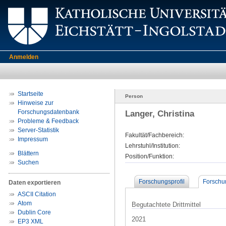
Anmelden
Startseite
Person
Hinweise zur
Forschungsdatenbank
Langer, Christina
Probleme & Feedback
Server-Statistik
Fakultät/Fachbereich:
Impressum
Lehrstuhl/Institution:
Blättern
Position/Funktion:
Suchen
Forschungsprofil
Forschu
Daten exportieren
ASCII Citation
Atom
Begutachtete Drittmittel
Dublin Core
2021
EP3 XML