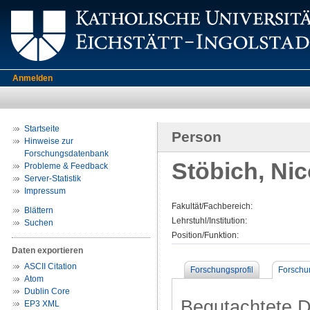
Anmelden
Startseite
Person
Hinweise zur
Forschungsdatenbank
Stöbich, Nic
Probleme & Feedback
Server-Statistik
Impressum
Fakultät/Fachbereich:
Blättern
Lehrstuhl/Institution:
Suchen
Position/Funktion:
Daten exportieren
ASCII Citation
Forschungsprofil
Forschu
Atom
Dublin Core
Begutachtete Dr
EP3 XML