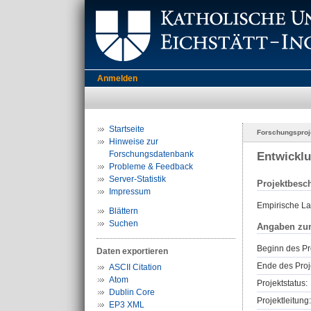
Anmelden
Startseite
Forschungsproj
Hinweise zur
Forschungsdatenbank
Entwicklu
Probleme & Feedback
Server-Statistik
Projektbesc
Impressum
Empirische La
Blättern
Suchen
Angaben zu
Beginn des Pr
Daten exportieren
Ende des Proj
ASCII Citation
Atom
Projektstatus:
Dublin Core
Projektleitung:
EP3 XML