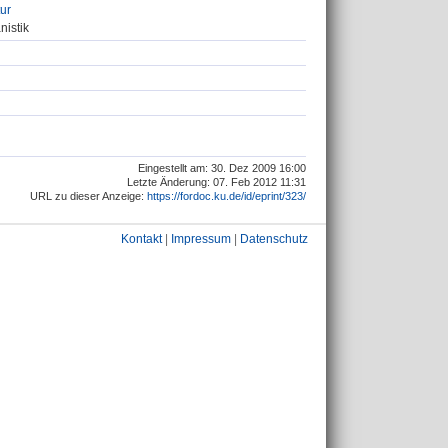
tur
nistik
Eingestellt am: 30. Dez 2009 16:00
Letzte Änderung: 07. Feb 2012 11:31
URL zu dieser Anzeige:
https://fordoc.ku.de/id/eprint/323/
Kontakt
|
Impressum
|
Datenschutz