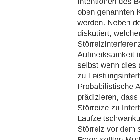
Intentionen des B
oben genannten K
werden. Neben den
diskutiert, welc
Störreizinterfere
Aufmerksamkeit im
selbst wenn dies d
zu Leistungsinterf
Probabilistische 
prädizieren, dass
Störreize zu Inte
Laufzeitschwanku
Störreiz vor dem s
Frage sollten Mod