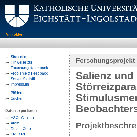
Anmelden
Startseite
Forschungsprojekt
Hinweise zur
Forschungsdatenbank
Salienz und
Probleme & Feedback
Server-Statistik
Störreizpar
Impressum
Blättern
Stimulusmer
Suchen
Beobachter
Daten exportieren
ASCII Citation
Projektbeschr
Atom
Dublin Core
EP3 XML