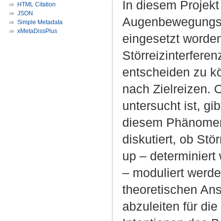
In diesem Projekt
HTML Citation
JSON
Augenbewegungsm
Simple Metadata
xMetaDissPlus
eingesetzt worde
Störreizinterfere
entscheiden zu kö
nach Zielreizen. 
untersucht ist, g
diesem Phänomen 
diskutiert, ob St
up – determiniert
– moduliert werde
theoretischen An
abzuleiten für di