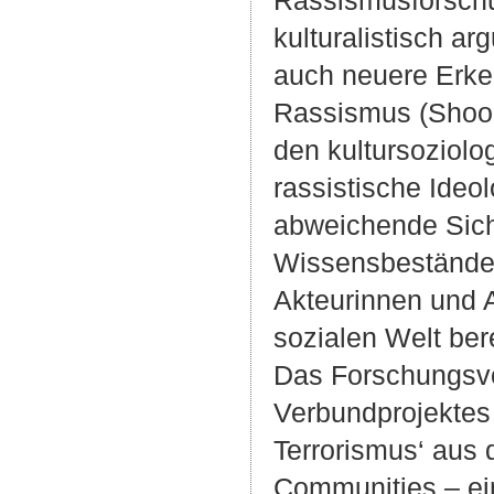
Rassismusforschun
kulturalistisch a
auch neuere Erke
Rassismus (Shooma
den kultursoziolo
rassistische Ideo
abweichende Sicht
Wissensbestände 
Akteurinnen und A
sozialen Welt berei
Das Forschungsvo
Verbundprojektes
Terrorismus‘ aus 
Communities – ei