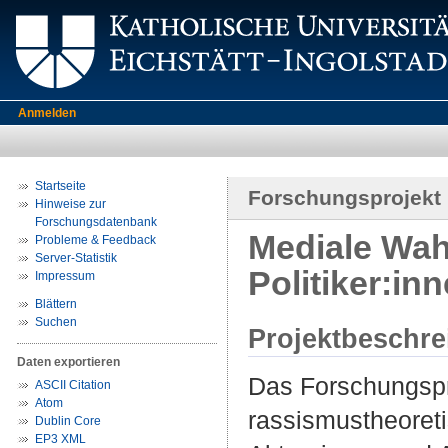
Anmelden
Startseite
Forschungsprojekt
Hinweise zur
Forschungsdatenbank
Mediale Wah
Probleme & Feedback
Server-Statistik
Politiker:in
Impressum
Blättern
Suchen
Projektbeschr
Daten exportieren
Das Forschungspro
ASCII Citation
Atom
rassismustheoreti
Dublin Core
EP3 XML