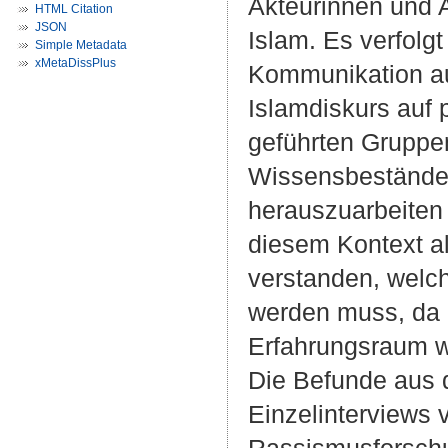
Akteurinnen und A
HTML Citation
JSON
Islam. Es verfolg
Simple Metadata
xMetaDissPlus
Kommunikation au
Islamdiskurs auf 
geführten Gruppen
Wissensbestände 
herauszuarbeiten 
diesem Kontext a
verstanden, welche
werden muss, da es
Erfahrungsraum w
Die Befunde aus 
Einzelinterviews v