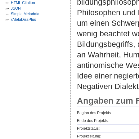
bildungsphilosoph
HTML Citation
JSON
Philosophen und I
Simple Metadata
xMetaDissPlus
um einen Schwerpu
wenig beachtet wor
Bildungsbegriffs,
an Wahrheit, Huma
antinomische Wes
Idee einer negier
Negativen Dialekt
Angaben zum F
Beginn des Projekts:
Ende des Projekts:
Projektstatus:
Projektleitung: