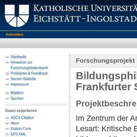
Anmelden
Startseite
Forschungsprojekt
Hinweise zur
Forschungsdatenbank
Bildungsphil
Probleme & Feedback
Server-Statistik
Frankfurter 
Impressum
Blättern
Suchen
Projektbeschr
Daten exportieren
Im Zentrum der Ar
ASCII Citation
Atom
Lesart: Kritische
Dublin Core
EP3 XML