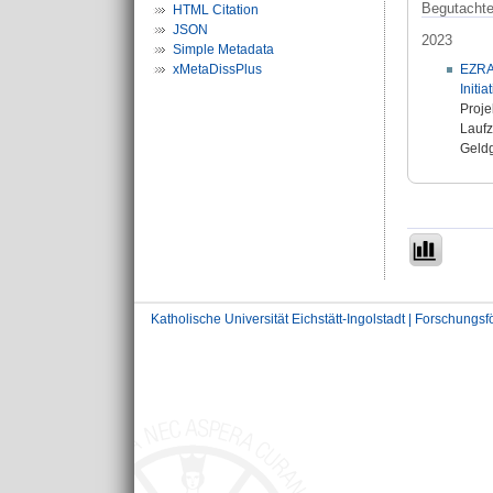
Begutachtet
HTML Citation
JSON
2023
Simple Metadata
xMetaDissPlus
EZRA 
Initi
Proje
Laufz
Geldg
Katholische Universität Eichstätt-Ingolstadt | Forschungs