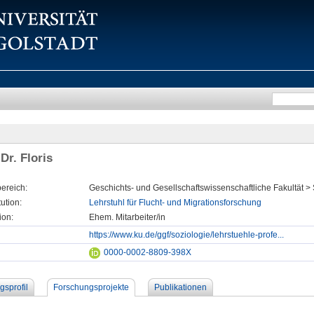
Dr. Floris
ereich:
Geschichts- und Gesellschaftswissenschaftliche Fakultät >
tution:
Lehrstuhl für Flucht- und Migrationsforschung
ion:
Ehem. Mitarbeiter/in
https://www.ku.de/ggf/soziologie/lehrstuehle-profe...
0000-0002-8809-398X
gsprofil
Forschungsprojekte
Publikationen