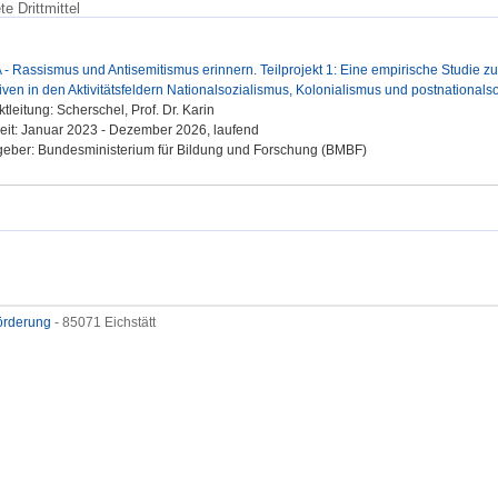
e Drittmittel
- Rassismus und Antisemitismus erinnern. Teilprojekt 1: Eine empirische Studie zur
ativen in den Aktivitätsfeldern Nationalsozialismus, Kolonialismus und postnationals
ktleitung: Scherschel, Prof. Dr. Karin
eit: Januar 2023 - Dezember 2026, laufend
eber: Bundesministerium für Bildung und Forschung (BMBF)
förderung
- 85071 Eichstätt