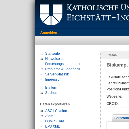
Anmelden
Startseite
Person
Hinweise zur
Forschungsdatenbank
Biskamp, 
Probleme & Feedback
Server-Statistik
Fakultät/Fachb
Impressum
Lehrstuhl/Insti
Blättern
Position/Funkt
Suchen
Webseite:
ORCID:
Daten exportieren
ASCII Citation
Atom
Forschun
Dublin Core
EP3 XML