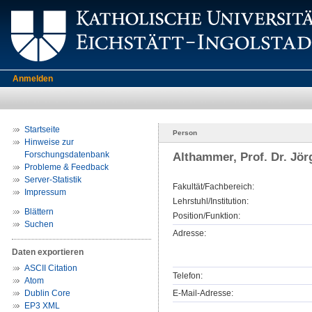
Anmelden
Startseite
Person
Hinweise zur
Forschungsdatenbank
Althammer, Prof. Dr. Jör
Probleme & Feedback
Server-Statistik
Fakultät/Fachbereich:
Impressum
Lehrstuhl/Institution:
Blättern
Position/Funktion:
Suchen
Adresse:
Daten exportieren
ASCII Citation
Telefon:
Atom
Dublin Core
E-Mail-Adresse:
EP3 XML