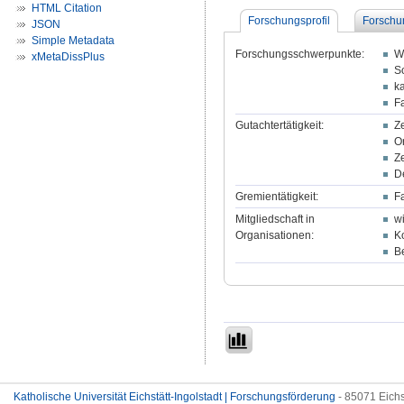
HTML Citation
Forschungsprofil
Forschu
JSON
Simple Metadata
Forschungsschwerpunkte:
Wi
xMetaDissPlus
So
ka
F
Gutachtertätigkeit:
Ze
O
Ze
D
Gremientätigkeit:
F
Mitgliedschaft in
w
Organisationen:
K
B
Katholische Universität Eichstätt-Ingolstadt | Forschungsförderung
- 85071 Eichs