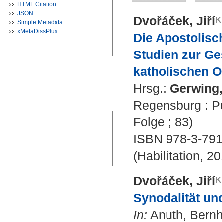
HTML Citation
JSON
Dvořáček, Jiří
Simple Metadata
xMetaDissPlus
Die Apostolisc
Studien zur Ge
katholischen O
Hrsg.:
Gerwing,
Regensburg : Pus
Folge ; 83)
ISBN 978-3-791
(Habilitation, 2
Dvořáček, Jiří
Synodalität un
In:
Anuth, Bernha