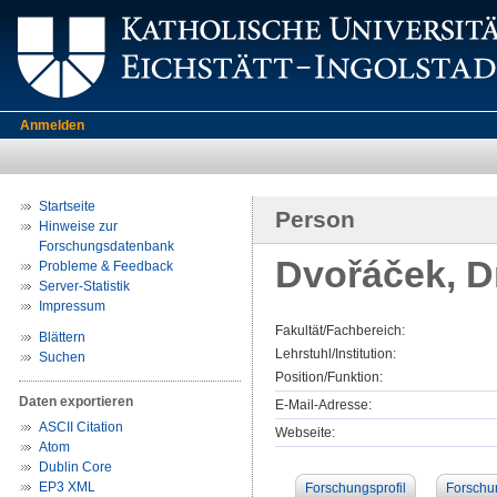
Anmelden
Startseite
Person
Hinweise zur
Forschungsdatenbank
Dvořáček, Dr.
Probleme & Feedback
Server-Statistik
Impressum
Fakultät/Fachbereich:
Blättern
Lehrstuhl/Institution:
Suchen
Position/Funktion:
Daten exportieren
E-Mail-Adresse:
ASCII Citation
Webseite:
Atom
Dublin Core
EP3 XML
Forschungsprofil
Forschu