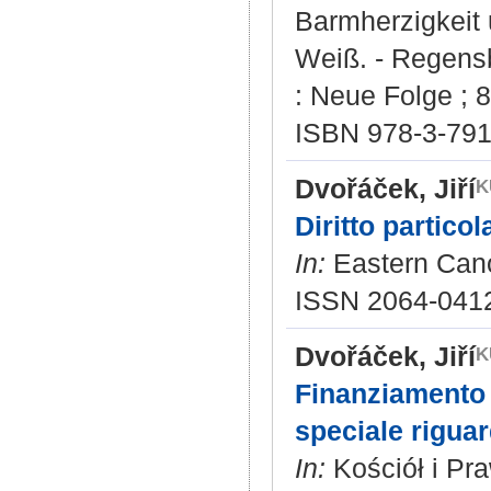
Barmherzigkeit u
Weiß. - Regensbu
: Neue Folge ; 8
ISBN 978-3-791
Dvořáček, Jiří
Diritto partico
In:
Eastern Cano
ISSN 2064-041
Dvořáček, Jiří
Finanziamento 
speciale riguar
In:
Kościół i Pra