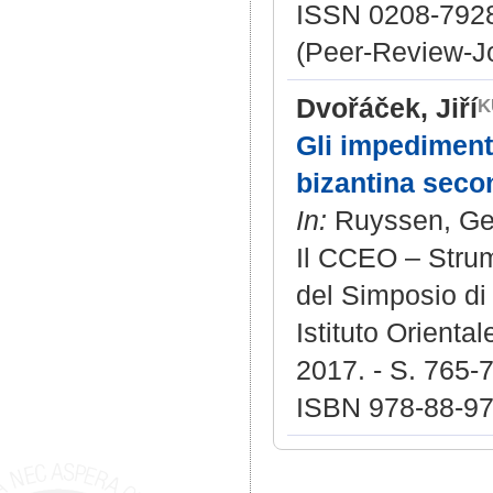
ISSN 0208-792
(Peer-Review-J
Dvořáček, Jiří
Gli impedimenti
bizantina secon
In:
Ruyssen, Geo
Il CCEO – Strume
del Simposio di
Istituto Orient
2017. - S. 765-7
ISBN 978-88-97