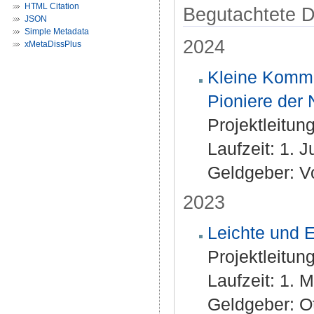
HTML Citation
Begutachtete Dr
JSON
Simple Metadata
2024
xMetaDissPlus
Kleine Komm
Pioniere der 
Projektleitun
Laufzeit: 1. 
Geldgeber: V
2023
Leichte und 
Projektleitun
Laufzeit: 1.
Geldgeber: Ot