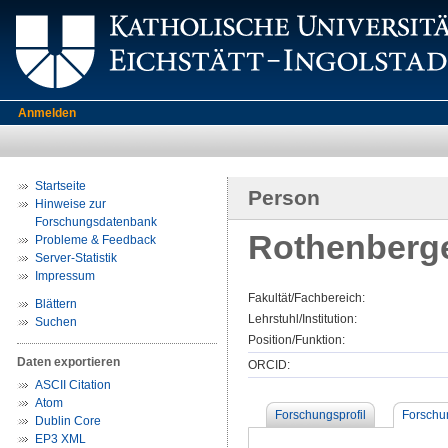
Anmelden
Startseite
Person
Hinweise zur
Forschungsdatenbank
Rothenberger
Probleme & Feedback
Server-Statistik
Impressum
Fakultät/Fachbereich:
Blättern
Lehrstuhl/Institution:
Suchen
Position/Funktion:
Daten exportieren
ORCID:
ASCII Citation
Atom
Forschungsprofil
Forschu
Dublin Core
EP3 XML