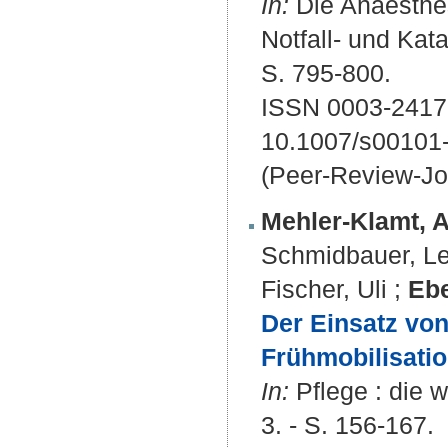
In:
Die Anaesthesi
Notfall- und Kat
S. 795-800.
ISSN 0003-2417
10.1007/s00101
(Peer-Review-Jo
Mehler-Klamt, A
Schmidbauer, L
Fischer, Uli
;
Ebe
Der Einsatz vo
Frühmobilisatio
In:
Pflege : die w
3. - S. 156-167.