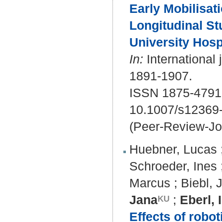
Early Mobilisati
Longitudinal St
University Hospi
In:
International 
1891-1907.
ISSN 1875-4791
10.1007/s12369
(Peer-Review-Jo
Huebner, Lucas
Schroeder, Ines
Marcus
;
Biebl,
Jana
;
Eberl, 
Effects of robo