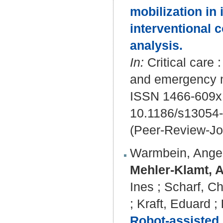
mobilization in 
interventional 
analysis.
In:
Critical care :
and emergency me
ISSN 1466-609x
10.1186/s13054
(Peer-Review-Jo
Warmbein, Ange
Mehler-Klamt, A
Ines
;
Scharf, Ch
;
Kraft, Eduard
;
Robot-assisted e