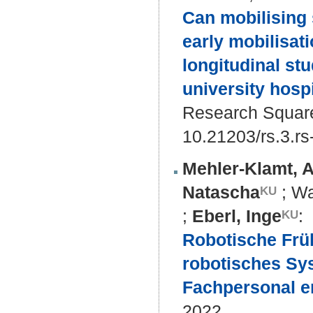
Can mobilising 
early mobilisati
longitudinal stu
university hospi
Research Square
10.21203/rs.3.r
Mehler-Klamt, A
Natascha
;
Wa
;
Eberl, Inge
:
Robotische Früh
robotisches Sy
Fachpersonal e
2022