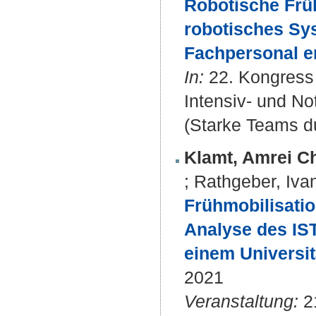
Robotische Früh
robotisches Sy
Fachpersonal e
In:
22. Kongress 
Intensiv- und Not
(Starke Teams d
Klamt, Amrei Ch
;
Rathgeber, Iva
Frühmobilisatio
Analyse des IS
einem Universit
2021
Veranstaltung:
21