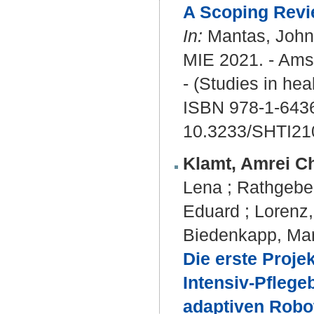
A Scoping Revi
In:
Mantas, John (
MIE 2021. - Ams
- (Studies in hea
ISBN 978-1-6436
10.3233/SHTI21
Klamt, Amrei Ch
Lena
;
Rathgeber
Eduard
;
Lorenz
Biedenkapp, Ma
Die erste Proje
Intensiv-Pflege
adaptiven Robot