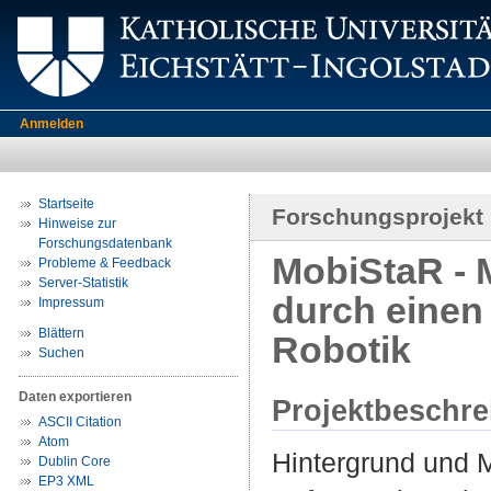
Anmelden
Startseite
Forschungsprojekt
Hinweise zur
Forschungsdatenbank
MobiStaR - M
Probleme & Feedback
Server-Statistik
durch einen
Impressum
Blättern
Robotik
Suchen
Daten exportieren
Projektbeschr
ASCII Citation
Atom
Hintergrund und M
Dublin Core
EP3 XML