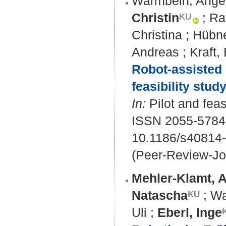
Warmbein, Ange
Christin
;
Ra
Christina
;
Hübne
Andreas
;
Kraft,
Robot-assisted e
feasibility stud
In:
Pilot and feasi
ISSN 2055-5784
10.1186/s40814
(Peer-Review-Jo
Mehler-Klamt, A
Natascha
;
Wa
Uli
;
Eberl, Inge