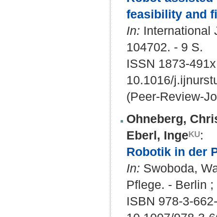
feasibility and f
In:
International 
104702. - 9 S.
ISSN 1873-491x
10.1016/j.ijnurs
(Peer-Review-Jo
Ohneberg, Chri
Eberl, Inge
:
Robotik in der P
In:
Swoboda, Walte
Pflege. - Berlin 
ISBN 978-3-662-