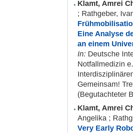
Klamt, Amrei Ch
;
Rathgeber, Iva
Frühmobilisatio
Eine Analyse d
an einem Univer
In:
Deutsche Inter
Notfallmedizin e
Interdisziplinäre
Gemeinsam! Treff
(Begutachteter B
Klamt, Amrei Ch
Angelika
;
Rathg
Very Early Robo