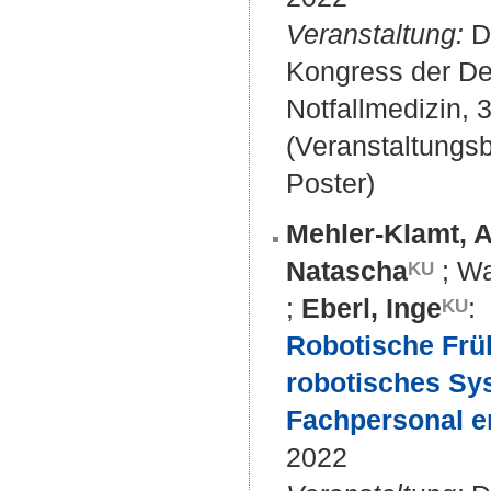
Veranstaltung:
DI
Kongress der Deu
Notfallmedizin, 
(Veranstaltungs
Poster)
Mehler-Klamt, A
Natascha
;
Wa
;
Eberl, Inge
:
Robotische Früh
robotisches Sy
Fachpersonal e
2022