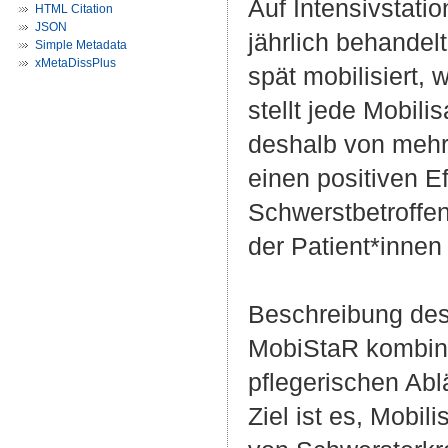
Auf Intensivstati
HTML Citation
JSON
jährlich behandel
Simple Metadata
xMetaDissPlus
spät mobilisiert,
stellt jede Mobilis
deshalb von mehr
einen positiven E
Schwerstbetroffen
der Patient*innen
Beschreibung des
MobiStaR kombini
pflegerischen Ab
Ziel ist es, Mobil