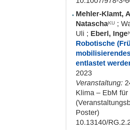
10.1007/978-3-
Mehler-Klamt, A
Natascha
;
Wa
Uli
;
Eberl, Inge
Robotische (Frü
mobilisierende
entlastet werde
2023
Veranstaltung:
24
Klima – EbM für 
(Veranstaltungs
Poster)
10.13140/RG.2.