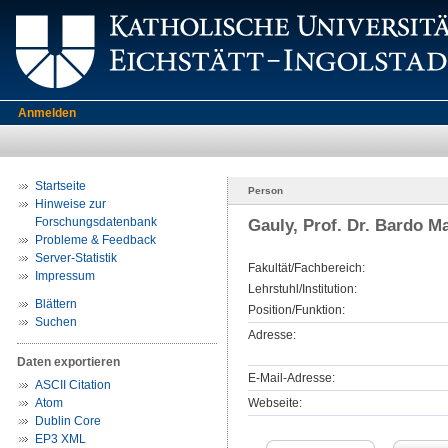
Anmelden
Startseite
Person
Hinweise zur
Forschungsdatenbank
Gauly, Prof. Dr. Bardo Ma
Probleme & Feedback
Server-Statistik
Fakultät/Fachbereich:
Impressum
Lehrstuhl/Institution:
Blättern
Position/Funktion:
Suchen
Adresse:
Daten exportieren
E-Mail-Adresse:
ASCII Citation
Atom
Webseite:
Dublin Core
EP3 XML