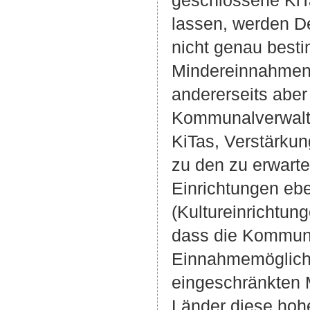
geschlossene Ki
lassen, werden De
nicht genau besti
Mindereinnahmen
andererseits abe
Kommunalverwaltu
KiTas, Verstärku
zu den zu erwart
Einrichtungen eb
(Kultureinrichtun
dass die Kommune
Einnahmemöglichke
eingeschränkten 
Länder diese hoh