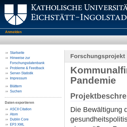
Anmelden
Startseite
Forschungsprojekt
Hinweise zur
Forschungsdatenbank
Kommunalfin
Probleme & Feedback
Server-Statistik
Pandemie
Impressum
Blättern
Suchen
Projektbeschr
Daten exportieren
Die Bewältigung 
ASCII Citation
Atom
gesundheitspoliti
Dublin Core
EP3 XML