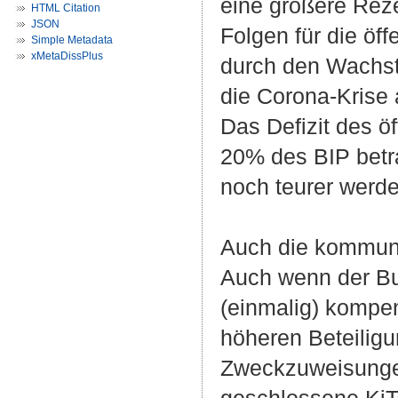
eine größere Rez
HTML Citation
JSON
Folgen für die öf
Simple Metadata
xMetaDissPlus
durch den Wachst
die Corona-Krise 
Das Defizit des ö
20% des BIP betra
noch teurer werde
Auch die kommunal
Auch wenn der Bu
(einmalig) kompe
höheren Beteilig
Zweckzuweisungen 