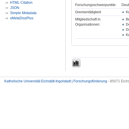
HTML Citation
Forschungsschwerpunkte:
Deut
JSON
Gremientätigkeit:
K
Simple Metadata
xMetaDissPlus
Mitgliedschaft in
B
Organisationen:
Do
D
Ku
Katholische Universität Eichstätt-Ingolstadt | Forschungsförderung
- 85071 Eichs