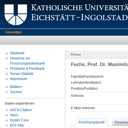
Anmelden
Startseite
Person
Hinweise zur
Forschungsdatenbank
Fuchs, Prof. Dr. Maximili
Probleme & Feedback
Server-Statistik
Fakultät/Fachbereich:
Impressum
Lehrstuhl/Institution:
Blättern
Position/Funktion:
Suchen
Adresse:
Daten exportieren
E-Mail-Adresse:
ASCII Citation
Atom
Dublin Core
Forschungsprofil
Forschu
EP3 XML