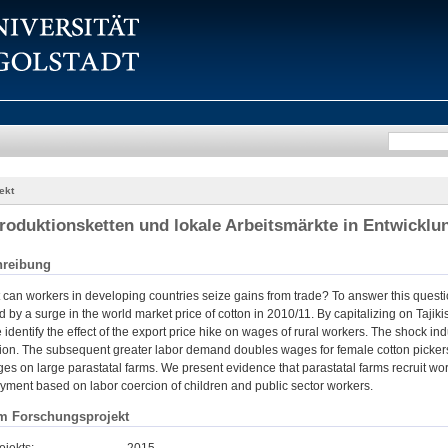
ekt
roduktionsketten und lokale Arbeitsmärkte in Entwicklu
hreibung
t can workers in developing countries seize gains from trade? To answer this ques
 by a surge in the world market price of cotton in 2010/11. By capitalizing on Tajikist
identify the effect of the export price hike on wages of rural workers. The shock indu
ion. The subsequent greater labor demand doubles wages for female cotton pickers 
ages on large parastatal farms. We present evidence that parastatal farms recrui
ment based on labor coercion of children and public sector workers.
m Forschungsprojekt