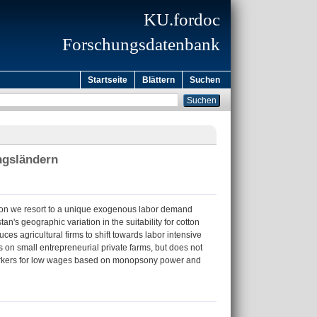
KU.fordoc
Forschungsdatenbank
Startseite
Blättern
Suchen
ngsländern
tion we resort to a unique exogenous labor demand
an's geographic variation in the suitability for cotton
ces agricultural firms to shift towards labor intensive
on small entrepreneurial private farms, but does not
t workers for low wages based on monopsony power and