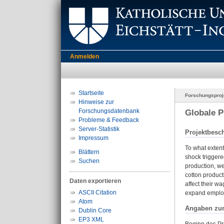
Anmelden
Startseite
Forschungsproj
Hinweise zur
Forschungsdatenbank
Globale P
Probleme & Feedback
Server-Statistik
Projektbesc
Impressum
To what exten
Blättern
shock triggered
Suchen
production, we 
cotton product
Daten exportieren
affect their w
ASCII Citation
expand employ
Atom
Angaben zu
Dublin Core
EP3 XML