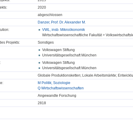
ojekts:
2015
ekts:
2020
abgeschlossen
Danzer, Prof. Dr. Alexander M.
tution:
VWL, insb. Mikroökonomik
Wirtschaftswissenschaftliche Fakultät > Volkswirtschafts
des Projekts:
Sonstiges
Volkswagen Stiftung
Universitätsgesellschaft München
:
Volkswagen Stiftung
Universitätsgesellschaft München
Globale Produktionsketten; Lokale Arbeitsmärkte; Entwickl
e:
M Politik; Soziologie
Q Wirtschaftswissenschaften
Angewandte Forschung
2818