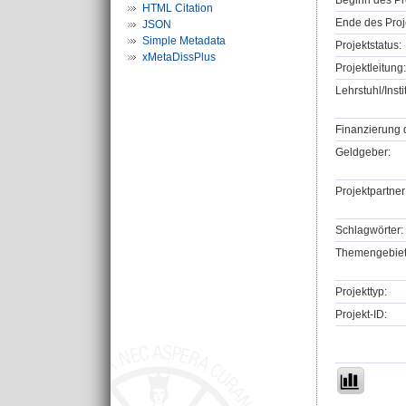
Beginn des Pr
HTML Citation
Ende des Proj
JSON
Simple Metadata
Projektstatus:
xMetaDissPlus
Projektleitung:
Lehrstuhl/Insti
Finanzierung 
Geldgeber:
Projektpartner
Schlagwörter:
Themengebiet
Projekttyp:
Projekt-ID: