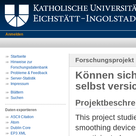
Anmelden
Startseite
Forschungsprojekt
Hinweise zur
Forschungsdatenbank
Können sich
Probleme & Feedback
Server-Statistik
selbst versi
Impressum
Blättern
Suchen
Projektbeschr
Daten exportieren
This project stud
ASCII Citation
Atom
smoothing devices
Dublin Core
EP3 XML