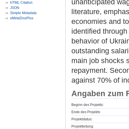
unanticipated wag
HTML Citation
JSON
literature, empha
Simple Metadata
xMetaDissPlus
economies and to 
identified throu
behavior of Ukrai
outstanding salari
main job shocks so
repayment. Secon
against 70% of i
Angaben zum F
Beginn des Projekts:
Ende des Projekts:
Projektstatus:
Projektleitung: