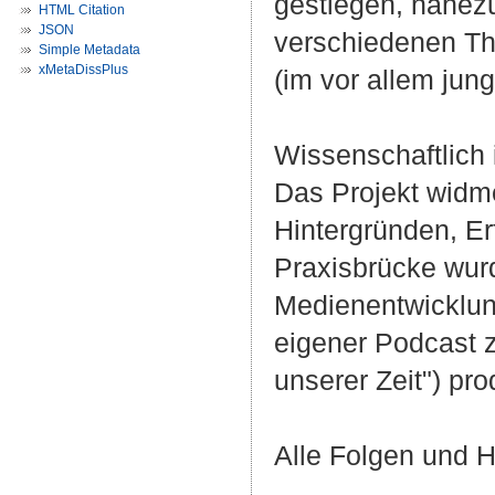
gestiegen, nahez
HTML Citation
JSON
verschiedenen Th
Simple Metadata
xMetaDissPlus
(im vor allem jun
Wissenschaftlich
Das Projekt widm
Hintergründen, Erf
Praxisbrücke wur
Medienentwicklun
eigener Podcast z
unserer Zeit") pro
Alle Folgen und H