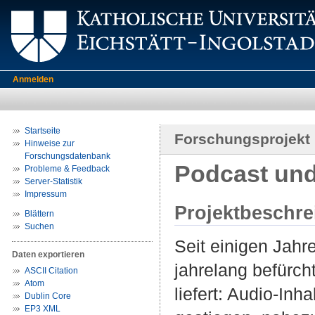
Anmelden
Startseite
Forschungsprojekt
Hinweise zur
Forschungsdatenbank
Podcast und 
Probleme & Feedback
Server-Statistik
Impressum
Projektbeschr
Blättern
Suchen
Seit einigen Jahr
Daten exportieren
jahrelang befürch
ASCII Citation
Atom
liefert: Audio-Inh
Dublin Core
EP3 XML