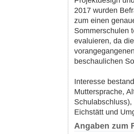
Projektdesign un
2017 wurden Befra
zum einen genaue
Sommerschulen te
evaluieren, da di
vorangegangenen 
beschaulichen So
Interesse bestan
Muttersprache, Al
Schulabschluss), 
Eichstätt und Um
Angaben zum F