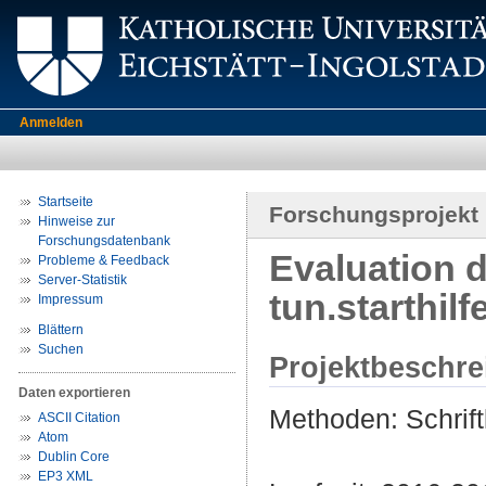
Anmelden
Startseite
Forschungsprojekt
Hinweise zur
Forschungsdatenbank
Evaluation 
Probleme & Feedback
Server-Statistik
tun.starthilf
Impressum
Blättern
Suchen
Projektbeschr
Daten exportieren
Methoden: Schrift
ASCII Citation
Atom
Dublin Core
EP3 XML