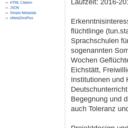
Laufzeit: 2016-20
HTML Citation
JSON
Simple Metadata
xMetaDissPlus
Erkenntnisinteress
flüchtlinge (tun.s
Sprachschulen für
sogenannten Somm
Wochen Geflüchte
Eichstätt, Freiwil
Institutionen und
Deutschunterrich
Begegnung und de
auch Toleranz und