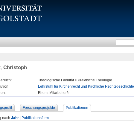
, Christoph
ereich:
Theologische Fakultät > Praktische Theologie
tution:
Lehrstuhl für Kirchenrecht und Kirchliche Rechtsgeschichte
ion:
Ehem. Mitarbeiter/in
gsprofil
Forschungsprojekte
Publikationen
g nach
Jahr
|
Publikationsform