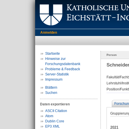
Anmelden
Startseite
Person
Hinweise zur
Forschungsdatenbank
Schneider
Probleme & Feedback
Server-Statistik
Fakultät/Fachb
Impressum
Lehrstuhl/Insti
Blättern
Position/Funkt
Suchen
Forschun
Daten exportieren
ASCII Citation
Gruppierun
Atom
Dublin Core
EP3 XML
2021