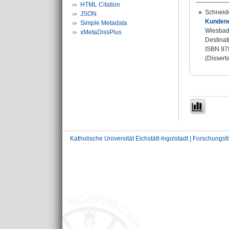
HTML Citation
Schneide
JSON
Kundene
Simple Metadata
Wiesbade
xMetaDissPlus
Destinat
ISBN 97
(Disserta
Katholische Universität Eichstätt-Ingolstadt | Forschungs