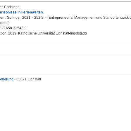
r, Christoph
:
rlebnisse in Ferienwelten.
n : Springer, 2021. - 252 S. - (Entrepreneurial Management und Standortentwickl
ionen)
8-3-658-31542-9
tion, 2019, Katholische Universität Eichstätt-Ingolstadt)
förderung
- 85071 Eichstätt