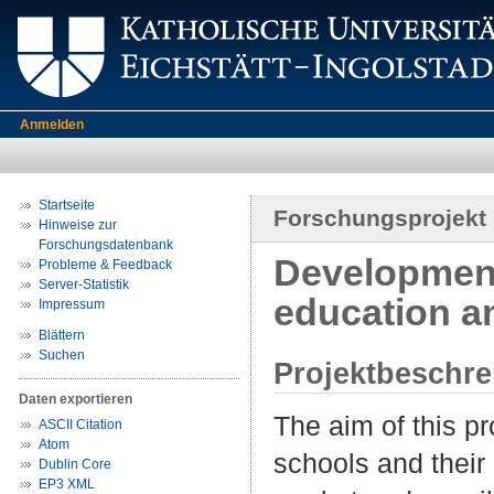
Anmelden
Startseite
Forschungsprojekt
Hinweise zur
Forschungsdatenbank
Development
Probleme & Feedback
Server-Statistik
education an
Impressum
Blättern
Suchen
Projektbeschr
Daten exportieren
The aim of this pr
ASCII Citation
Atom
schools and their
Dublin Core
EP3 XML