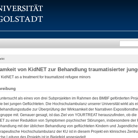
ekt
amkeit von KidNET zur Behandlung traumatisierter jun
f KidNET as a treatment for traumatized refugee minors
hreibung
tersucht als eines von drei Subprojekten im Rahmen des BMBF geförderten Pro
e bei jungen Geflüchteten. Die Hochschulambulanz unserer Universität wirkt als e
n Behandlungsstudie zur Überprüfung der Wirksamkeit der Narrativen Expositionsthe
elgruppe mit. Genauer gesagt, ist das Ziel von YOURTREAT herauszufinden, ob die
NET zu einer Reduktion von Symptomen psychischer Störungen, insbesondere der P
handlung mit der üblichen Behandlung von geflüchteten Kindern und Jugendliche
rapeutische Hochschulambulanz der KU ist in diesem Projekt ein klinisches Zentru
che Leitung des Projekts ist in Bielefeld angesiedelt.