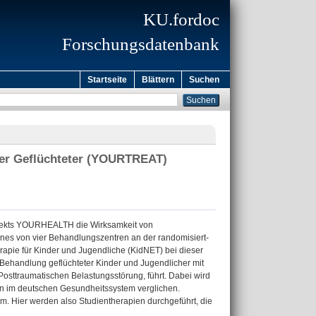
KU.fordoc
Forschungsdatenbank
Startseite
Blättern
Suchen
ger Geflüchteter (YOURTREAT)
jekts YOURHEALTH die Wirksamkeit von
ines von vier Behandlungszentren an der randomisiert-
rapie für Kinder und Jugendliche (KidNET) bei dieser
 Behandlung geflüchteter Kinder und Jugendlicher mit
osttraumatischen Belastungsstörung, führt. Dabei wird
n im deutschen Gesundheitssystem verglichen.
m. Hier werden also Studientherapien durchgeführt, die