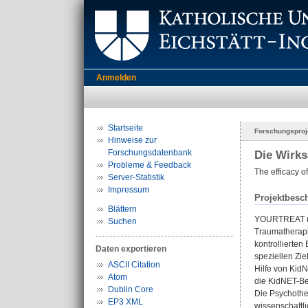
Anmelden
Startseite
Forschungsproj
Hinweise zur
Forschungsdatenbank
Die Wirks
Probleme & Feedback
The efficacy o
Server-Statistik
Impressum
Projektbesc
Blättern
YOURTREAT un
Suchen
Traumatherapi
kontrollierte
Daten exportieren
speziellen Zi
ASCII Citation
Hilfe von Kid
Atom
die KidNET-Be
Dublin Core
Die Psychothe
EP3 XML
wissenschaftli