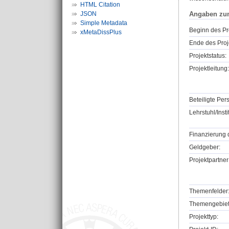
HTML Citation
JSON
Angaben zu
Simple Metadata
Beginn des Pr
xMetaDissPlus
Ende des Proj
Projektstatus:
Projektleitung:
Beteiligte Per
Lehrstuhl/Insti
Finanzierung 
Geldgeber:
Projektpartner
Themenfelder
Themengebiet
Projekttyp: