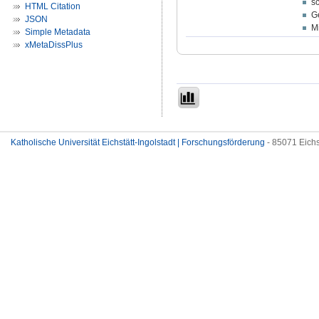
s
HTML Citation
Ge
JSON
Mi
Simple Metadata
xMetaDissPlus
Katholische Universität Eichstätt-Ingolstadt | Forschungsförderung
- 85071 Eichs