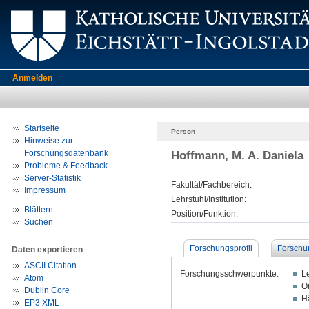
Anmelden
Startseite
Person
Hinweise zur
Forschungsdatenbank
Hoffmann, M. A. Daniela
Probleme & Feedback
Server-Statistik
Fakultät/Fachbereich:
Impressum
Lehrstuhl/Institution:
Blättern
Position/Funktion:
Suchen
Forschungsprofil
Forschu
Daten exportieren
ASCII Citation
Forschungsschwerpunkte:
L
Atom
O
Dublin Core
Hä
EP3 XML