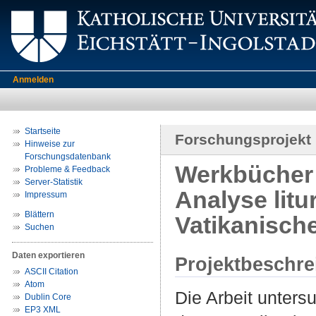
Anmelden
Startseite
Forschungsprojekt
Hinweise zur
Forschungsdatenbank
Werkbücher 
Probleme & Feedback
Server-Statistik
Analyse litu
Impressum
Blättern
Vatikanische
Suchen
Daten exportieren
Projektbeschr
ASCII Citation
Atom
Die Arbeit unters
Dublin Core
EP3 XML