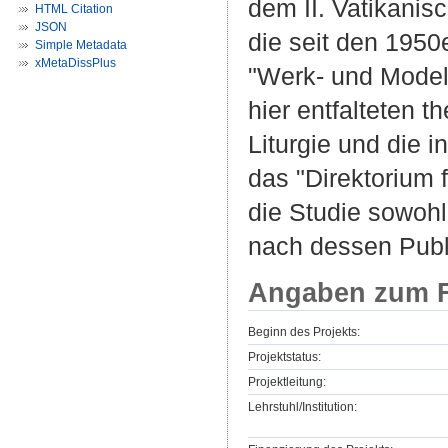
dem II. Vatikanis
HTML Citation
JSON
die seit den 195
Simple Metadata
xMetaDissPlus
"Werk- und Modell
hier entfalteten 
Liturgie und die 
das "Direktorium 
die Studie sowohl
nach dessen Publi
Angaben zum F
Beginn des Projekts:
Projektstatus:
Projektleitung:
Lehrstuhl/Institution: