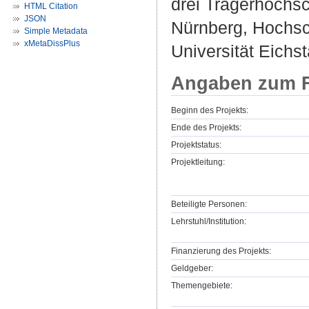
drei Trägerhochsc
HTML Citation
JSON
Nürnberg, Hochsc
Simple Metadata
xMetaDissPlus
Universität Eichs
Angaben zum F
Beginn des Projekts:
Ende des Projekts:
Projektstatus:
Projektleitung:
Beteiligte Personen:
Lehrstuhl/Institution:
Finanzierung des Projekts:
Geldgeber:
Themengebiete: