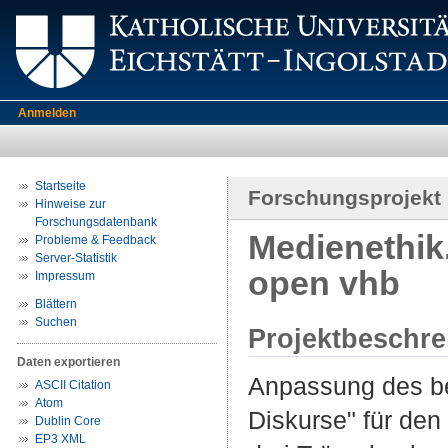
Anmelden
Startseite
Forschungsprojekt
Hinweise zur
Forschungsdatenbank
Medienethik
Probleme & Feedback
Server-Statistik
open vhb
Impressum
Blättern
Suchen
Projektbeschr
Daten exportieren
Anpassung des b
ASCII Citation
Atom
Diskurse" für de
Dublin Core
EP3 XML