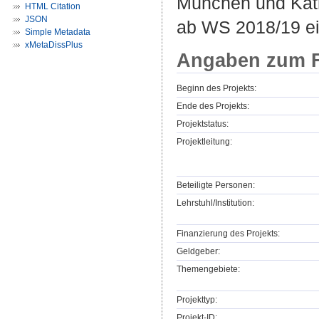
München und Katho
HTML Citation
JSON
ab WS 2018/19 ei
Simple Metadata
xMetaDissPlus
Angaben zum F
Beginn des Projekts:
Ende des Projekts:
Projektstatus:
Projektleitung:
Beteiligte Personen:
Lehrstuhl/Institution:
Finanzierung des Projekts:
Geldgeber:
Themengebiete:
Projekttyp:
Projekt-ID: