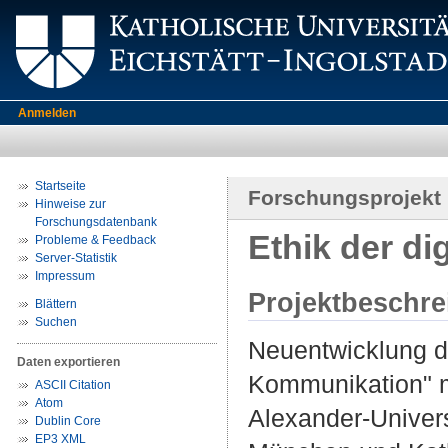
Anmelden
Startseite
Forschungsprojekt
Hinweise zur
Forschungsdatenbank
Ethik der d
Probleme & Feedback
Server-Statistik
Impressum
Projektbeschr
Blättern
Suchen
Neuentwicklung de
Daten exportieren
Kommunikation" m
ASCII Citation
Atom
Alexander-Univers
Dublin Core
EP3 XML