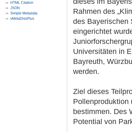
dieses im Bayeris
HTML Citation
JSON
Rahmen des „Kli
Simple Metadata
xMetaDissPlus
des Bayerischen 
eingerichtet wur
Juniorforschergr
Universitäten in 
Bayreuth, Würzbur
werden.
Ziel dieses Teilp
Pollenproduktion 
bestimmen. Des We
Potential von Par