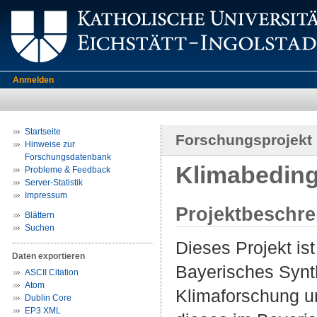
Anmelden
Startseite
Forschungsprojekt
Hinweise zur
Forschungsdatenbank
Klimabeding
Probleme & Feedback
Server-Statistik
Impressum
Projektbeschr
Blättern
Suchen
Dieses Projekt is
Daten exportieren
Bayerisches Synth
ASCII Citation
Atom
Klimaforschung u
Dublin Core
EP3 XML