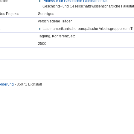
tution:
Professur für Geschichte Lateinamerikas
Geschichts- und Gesellschaftswissenschaftliche Fakultä
des Projekts:
Sonstiges
verschiedene Träger
:
Lateinamerikanische-europäische Arbeitsgruppe zum 
Tagung, Konferenz, etc.
2500
förderung
- 85071 Eichstätt