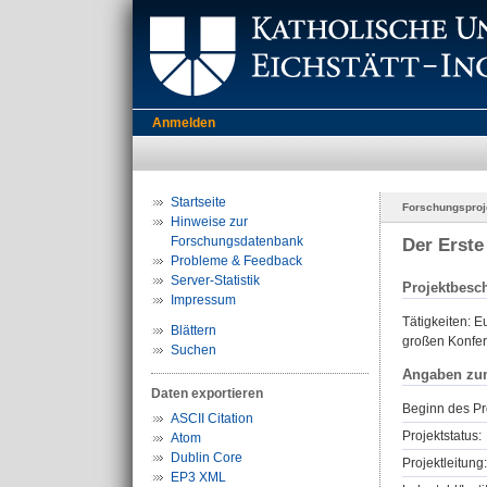
Anmelden
Startseite
Forschungsproj
Hinweise zur
Forschungsdatenbank
Der Erste
Probleme & Feedback
Server-Statistik
Projektbesc
Impressum
Tätigkeiten: 
Blättern
großen Konfe
Suchen
Angaben zu
Daten exportieren
Beginn des Pr
ASCII Citation
Projektstatus:
Atom
Dublin Core
Projektleitung:
EP3 XML