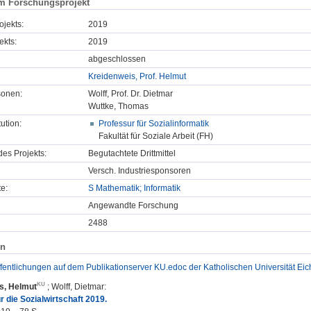
m Forschungsprojekt
ojekts:
2019
ekts:
2019
abgeschlossen
Kreidenweis, Prof. Helmut
sonen:
Wolff, Prof. Dr. Dietmar
Wuttke, Thomas
tution:
Professur für Sozialinformatik
Fakultät für Soziale Arbeit (FH)
des Projekts:
Begutachtete Drittmittel
Versch. Industriesponsoren
e:
S Mathematik; Informatik
Angewandte Forschung
2488
en
ffentlichungen auf dem Publikationserver KU.edoc der Katholischen Universität Eich
s, Helmut
;
Wolff, Dietmar
:
ür die Sozialwirtschaft 2019.