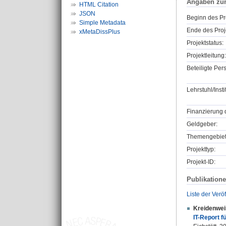
Angaben zu
HTML Citation
JSON
Beginn des Pr
Simple Metadata
Ende des Proj
xMetaDissPlus
Projektstatus:
Projektleitung:
Beteiligte Per
Lehrstuhl/Insti
Finanzierung 
Geldgeber:
Themengebiet
Projekttyp:
Projekt-ID:
Publikation
Liste der Verö
Kreidenwei
IT-Report f