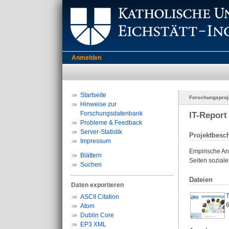
Anmelden
Startseite
Forschungsproj
Hinweise zur
Forschungsdatenbank
IT-Report
Probleme & Feedback
Server-Statistik
Projektbesc
Impressum
Empirische Ana
Blättern
Seiten sozial
Suchen
Dateien
Daten exportieren
T
ASCII Citation
Atom
Dublin Core
EP3 XML