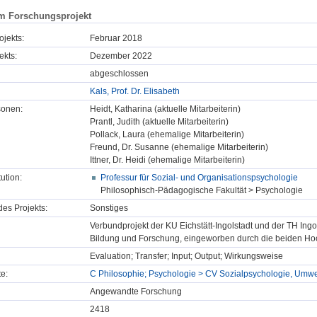
m Forschungsprojekt
ojekts:
Februar 2018
ekts:
Dezember 2022
abgeschlossen
Kals, Prof. Dr. Elisabeth
sonen:
Heidt, Katharina (aktuelle Mitarbeiterin)
Prantl, Judith (aktuelle Mitarbeiterin)
Pollack, Laura (ehemalige Mitarbeiterin)
Freund, Dr. Susanne (ehemalige Mitarbeiterin)
Ittner, Dr. Heidi (ehemalige Mitarbeiterin)
tution:
Professur für Sozial- und Organisationspsychologie
Philosophisch-Pädagogische Fakultät > Psychologie
des Projekts:
Sonstiges
Verbundprojekt der KU Eichstätt-Ingolstadt und der TH Ingo
Bildung und Forschung, eingeworben durch die beiden Ho
Evaluation; Transfer; Input; Output; Wirkungsweise
e:
C Philosophie; Psychologie > CV Sozialpsychologie, Umwe
Angewandte Forschung
2418