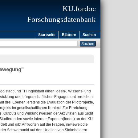
KU.fordoc
Forschungsdatenbank
Startseite
Blättern
Suchen
Bewegung"
golstadt und TH Ingolstadt einen Ideen-, Wissens- und
Entwicklung und bürgerschaftliches Engagement erreichen
uf drei Ebenen: erstens die Evaluation der Pilotprojekte,
ojekts im gesellschaftlichen Kontext. Zur Erreichung
ts, Outputs und Wirkungsweisen der Aktivitäten aus Sicht
er Studierenden sowie interner Experten(innen) an der KU
elt und gibt Antworten auf die Fragen, inwieweit die
der Schwerpunkt auf den Urteilen von Stakeholdern