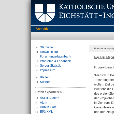
Anmelden
Startseite
Forschungsproj
Hinweise zur
Forschungsdatenbank
Evaluati
Probleme & Feedback
Server-Statistik
Projektbesc
Impressum
"Mensch in Be
Blättern
Technologietra
Suchen
wollen. Ziel d
zweitens die E
Daten exportieren
des ersten Zie
ASCII Citation
der Projektbet
Atom
im Zentrum. Di
Dublin Core
Gesamtziele u
EP3 XML
und den Zielgr