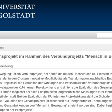
ekt
onsprojekt im Rahmen des Verbundprojekts "Mensch in 
hreibung
wegung" ist ein Verbundprojekt, bei denen die beiden Hochschulen KU Eichstätt-In
nsfer in den Clustern innovative Mobilität, digitale Transformation, nachhaltige 
es Projekts ist die Evaluation der Wirkungen und Wirksamkeit des Verbundprojekts a
valuation der KU-internen Projektwirkung und drittens die Evaluation des Gesamtpr
ls finden möglichst bei allen Pilotprojekten längsschnittliche Messungen ihrer Inpu
eiligten statt. Bei der Evaluation der KU-internen Projektwirkung steht die Sicht d
e Evaluation des Gesamtprojekts ist schließlich auf übergeordneter Ebene angesied
nd Gesamtwirkungen von "Mensch in Bewegung" erreicht worden sind. Dabei liegt 
uppen der Pilotprojekte.