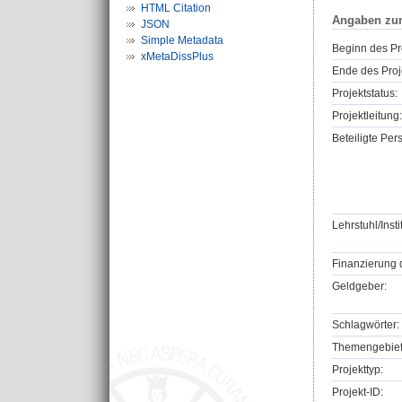
HTML Citation
Angaben zu
JSON
Simple Metadata
Beginn des Pr
xMetaDissPlus
Ende des Proj
Projektstatus:
Projektleitung:
Beteiligte Per
Lehrstuhl/Insti
Finanzierung 
Geldgeber:
Schlagwörter:
Themengebiet
Projekttyp:
Projekt-ID: