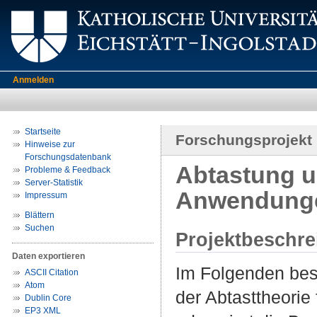
Anmelden
Startseite
Forschungsprojekt
Hinweise zur
Forschungsdatenbank
Abtastung u
Probleme & Feedback
Server-Statistik
Anwendung
Impressum
Blättern
Suchen
Projektbeschr
Daten exportieren
Im Folgenden bes
ASCII Citation
Atom
der Abtasttheorie
Dublin Core
EP3 XML