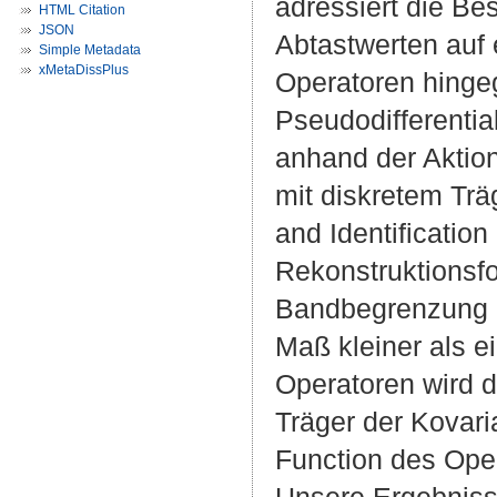
adressiert die B
HTML Citation
JSON
Abtastwerten auf 
Simple Metadata
xMetaDissPlus
Operatoren hinge
Pseudodifferenti
anhand der Aktion
mit diskretem Trä
and Identificatio
Rekonstruktionsf
Bandbegrenzung 
Maß kleiner als e
Operatoren wird d
Träger der Kovari
Function des Oper