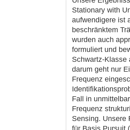
Unsere Ergebniss
Stationary with 
aufwendigere ist
beschränktem Träg
wurden auch appr
formuliert und be
Schwartz-Klasse 
darum geht nur Ei
Frequenz eingesc
Identifikationspr
Fall in unmittelb
Frequenz struktu
Sensing. Unsere R
für Basis Pursuit (