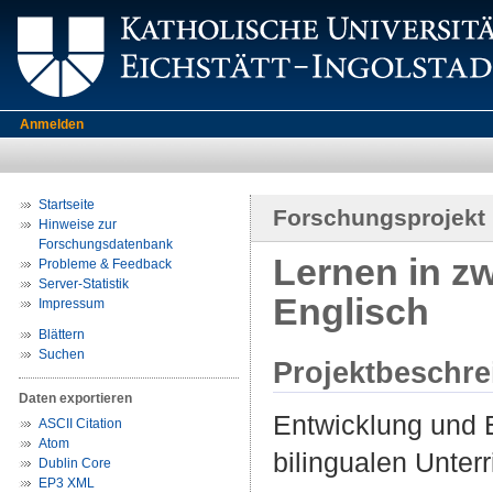
Anmelden
Startseite
Forschungsprojekt
Hinweise zur
Forschungsdatenbank
Lernen in z
Probleme & Feedback
Server-Statistik
Englisch
Impressum
Blättern
Suchen
Projektbeschr
Daten exportieren
Entwicklung und E
ASCII Citation
Atom
bilingualen Unter
Dublin Core
EP3 XML