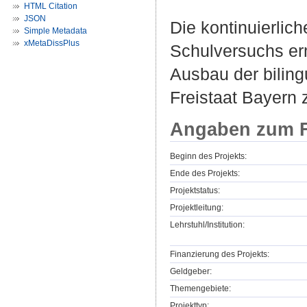
HTML Citation
JSON
Die kontinuierlic
Simple Metadata
xMetaDissPlus
Schulversuchs erm
Ausbau der bilin
Freistaat Bayern 
Angaben zum F
Beginn des Projekts:
Ende des Projekts:
Projektstatus:
Projektleitung:
Lehrstuhl/Institution:
Finanzierung des Projekts:
Geldgeber:
Themengebiete:
Projekttyp: