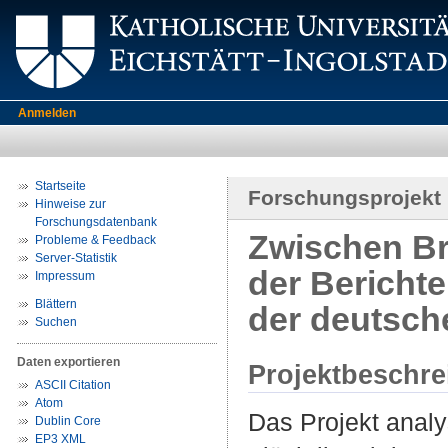
Anmelden
Startseite
Forschungsprojekt
Hinweise zur
Forschungsdatenbank
Zwischen Br
Probleme & Feedback
Server-Statistik
der Berichte
Impressum
Blättern
der deutsch
Suchen
Daten exportieren
Projektbeschr
ASCII Citation
Atom
Das Projekt analy
Dublin Core
EP3 XML