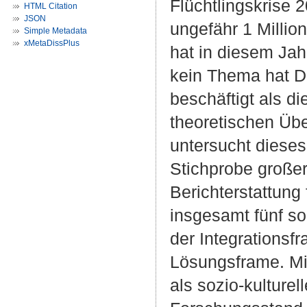
Flüchtlingskrise
HTML Citation
JSON
ungefähr 1 Millio
Simple Metadata
xMetaDissPlus
hat in diesem Ja
kein Thema hat D
beschäftigt als di
theoretischen Üb
untersucht dieses 
Stichprobe großer
Berichterstattung
insgesamt fünf s
der Integrationsf
Lösungsframe. Mi
als sozio-kulturel