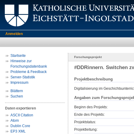
Anmelden
Startseite
Forschungsprojekt
Hinweise zur
Forschungsdatenbank
#DDRinnern. Switchen z
Probleme & Feedback
Server-Statistik
Projektbeschreibung
Impressum
Digitalisierung im Geschichtsunterric
Blättern
Suchen
Angaben zum Forschungsprojek
Beginn des Projekts:
Daten exportieren
Ende des Projekts:
ASCII Citation
Atom
Projektstatus:
Dublin Core
Projektleitung:
EP3 XML