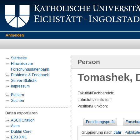
Anmelden
Startseite
Person
Hinweise zur
Forschungsdatenbank
Tomashek, D
Probleme & Feedback
Server-Statistik
Impressum
Fakultät/Fachbereich:
Blättern
Lehrstuhl/Institution:
Suchen
Position/Funktion:
Daten exportieren
ASCII Citation
Forschungsprofil
Forschu
Atom
Dublin Core
Gruppierung nach
Jahr
|
Publikat
EP3 XML