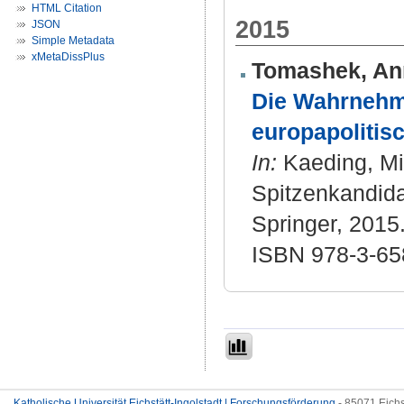
HTML Citation
2015
JSON
Simple Metadata
xMetaDissPlus
Tomashek, An
Die Wahrnehmu
europapolitis
In:
Kaeding, Mic
Spitzenkandida
Springer, 2015
ISBN 978-3-65
Katholische Universität Eichstätt-Ingolstadt | Forschungsförderung
- 85071 Eichs