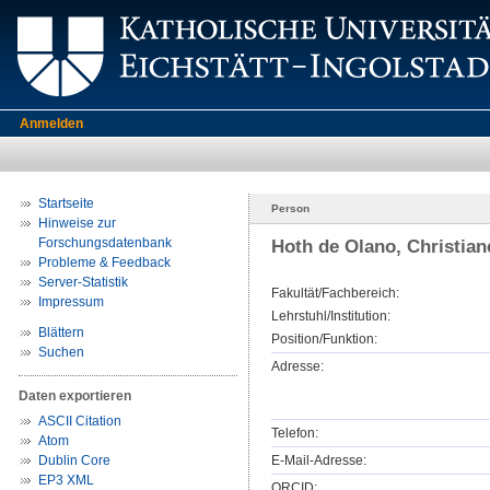
Anmelden
Startseite
Person
Hinweise zur
Forschungsdatenbank
Hoth de Olano, Christian
Probleme & Feedback
Server-Statistik
Fakultät/Fachbereich:
Impressum
Lehrstuhl/Institution:
Blättern
Position/Funktion:
Suchen
Adresse:
Daten exportieren
ASCII Citation
Telefon:
Atom
Dublin Core
E-Mail-Adresse:
EP3 XML
ORCID: