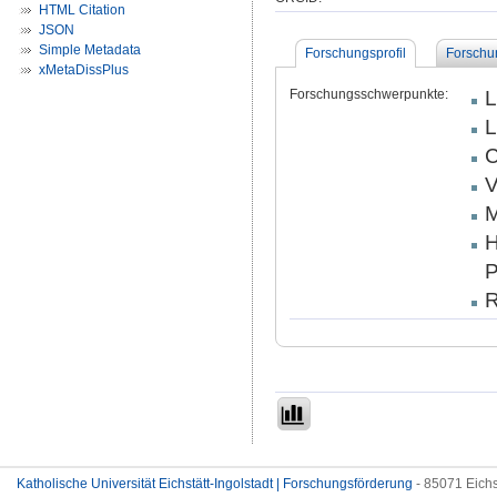
HTML Citation
JSON
Simple Metadata
Forschungsprofil
Forschu
xMetaDissPlus
Forschungsschwerpunkte:
L
L
C
V
M
H
P
R
Katholische Universität Eichstätt-Ingolstadt | Forschungsförderung
- 85071 Eichs