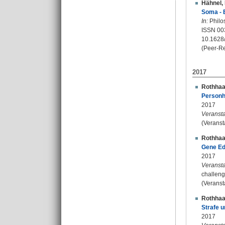
Hähnel, 
Soma - 
In:
Philo
ISSN 00
10.1628
(Peer-R
2017
Rothhaa
Personh
2017
Veransta
(Veranst
Rothhaa
Gene Edi
2017
Veransta
challeng
(Veranst
Rothhaa
Strafe u
2017