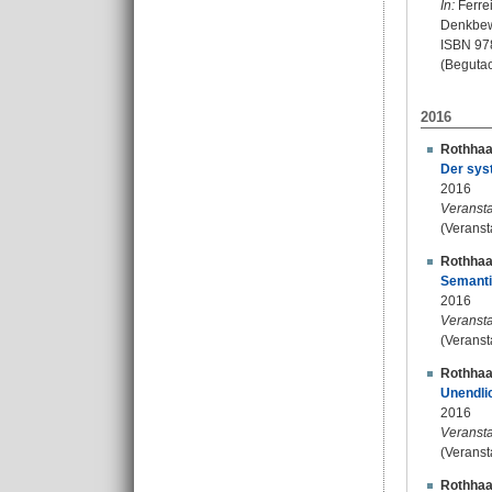
In:
Ferrei
Denkbewe
ISBN 97
(Begutac
2016
Rothhaa
Der sys
2016
Veransta
(Veranst
Rothhaa
Semanti
2016
Veransta
(Veranst
Rothhaa
Unendlic
2016
Veransta
(Veranst
Rothhaa