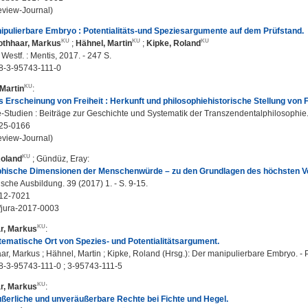
eview-Journal)
ipulierbare Embryo : Potentialitäts-und Speziesargumente auf dem Prüfstand.
othhaar, Markus
;
Hähnel, Martin
;
Kipke, Roland
 Westf. : Mentis, 2017. - 247 S.
8-3-95743-111-0
Martin
:
s Erscheinung von Freiheit : Herkunft und philosophiehistorische Stellung von F
-Studien : Beiträge zur Geschichte und Systematik der Transzendentalphilosophie.
25-0166
eview-Journal)
Roland
;
Gündüz, Eray
:
phische Dimensionen der Menschenwürde – zu den Grundlagen des höchsten V
ische Ausbildung. 39 (2017) 1. - S. 9-15.
12-7021
/jura-2017-0003
r, Markus
:
tematische Ort von Spezies- und Potentialitätsargument.
r, Markus ; Hähnel, Martin ; Kipke, Roland (Hrsg.): Der manipulierbare Embryo. - 
8-3-95743-111-0 ; 3-95743-111-5
r, Markus
:
ßerliche und unveräußerbare Rechte bei Fichte und Hegel.