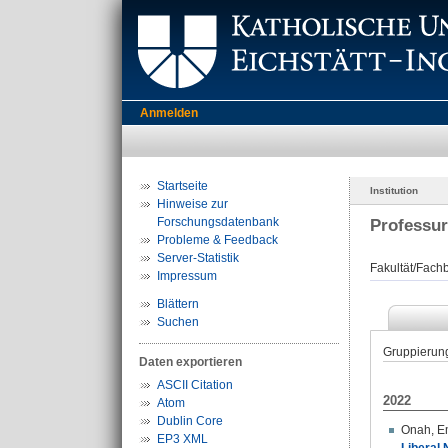
Anmelden
Startseite
Institution
Hinweise zur
Forschungsdatenbank
Professur
Probleme & Feedback
Server-Statistik
Fakultät/Fachb
Impressum
Blättern
Suchen
Gruppierun
Daten exportieren
ASCII Citation
2022
Atom
Dublin Core
Onah, 
EP3 XML