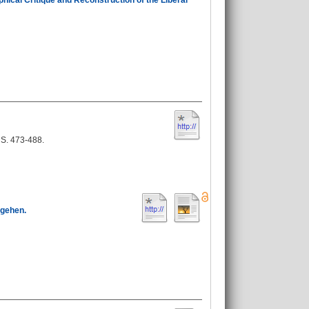
phical Critique and Reconstruction of the Liberal
- S. 473-488.
rgehen.