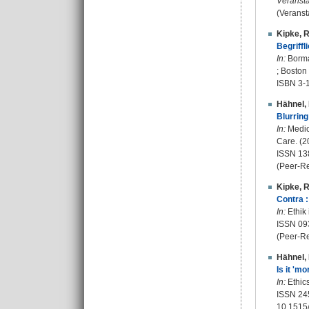
Veransta
(Veranst
Kipke, 
Begriffl
In:
Borma
; Boston
ISBN 3-
Hähnel, 
Blurrin
In:
Medici
Care. (2
ISSN 13
(Peer-R
Kipke, 
Contra 
In:
Ethik 
ISSN 09
(Peer-R
Hähnel, 
Is it 'm
In:
Ethics
ISSN 24
10.1515