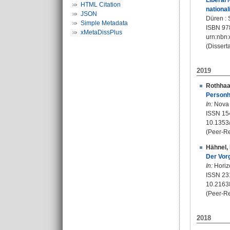
Liberal 
HTML Citation
national
JSON
Düren : 
Simple Metadata
ISBN 97
xMetaDissPlus
urn:nbn
(Disserta
2019
Rothhaa
Personh
In:
Nova e
ISSN 15
10.1353
(Peer-R
Hähnel, 
Der Vor
In:
Horizo
ISSN 23
10.2163
(Peer-R
2018