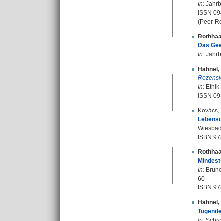
In:
Jahrbu
ISSN 09
(Peer-R
Rothhaa
Das Gew
In:
Jahrbu
Hähnel, 
Rezensi
In:
Ethik 
ISSN 09
Kovács, 
Lebensqu
Wiesbade
ISBN 9
Rothhaa
Mindests
In:
Brune,
60
ISBN 97
Hähnel, 
Tugende
In:
Schröd