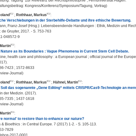
ltung:
Tagung "Zur Relevanz der Rechtsphilosophie", Fernuniversität Hagen.
altungsbeitrag: Kongress/Konferenz/Symposium/Tagung, Vortrag)
Roland
;
Rothhaar, Markus
:
iche Verschiebungen in der Sterbehilfe-Debatte und ihre ethische Bewertung.
nn, Franz-Josef (Hrsg.): Lebensbeendende Handlungen : Ethik, Medizin und Recht z
 : de Gruyter, 2017. - S. 753-763
11-048572-9
Martin
:
g Nature as its Boundaries : Vague Phenomena in Current Stem Cell Debate.
ne, health care and philosophy : a European journal ; official journal of the Euro
017).
86-7423 ; 1572-8633
eview-Journal)
Roland
;
Rothhaar, Markus
;
Hähnel, Martin
:
: Soll das sogenannte „Gene Editing“ mittels CRISPR/Cas9-Technologie an me
in der Medizin. (2017).
35-7335 ; 1437-1618
eview-Journal)
Martin
:
ore normal' to restore than to enhance our nature?
 & Bioethics : in Central Europe. 7 (2017) 1-2. - S. 105-113.
53-7829
/ebce-2017-0001