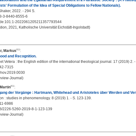
Nationalism and the Egalitarian Requirement in a Pluralistic Society : (A Philoso
ists' Formulation of the Idea of Special Obligations to Fellow Nationals).
Shaker, 2022. - 294 S.
8-3-8440-8555-6
:de:101:1-2022061205211357793544
tion, 2021, Katholische Universität Eichstätt-Ingolstadt)
r, Markus
:
ood and Recognition.
t Vetera : the English edition of the international theological journal. 17 (2019) 2. 
42-7315
/nov.2019.0030
eview-Journal)
Martin
:
gang der Vorgänge : Hartmann, Whitehead und Aristoteles über Werden und Ve
n : studies in phenomenology. 8 (2019) 1. - S. 123-139.
11-6986
8/2226-5260-2019-8-1-123-139
eview-Journal)