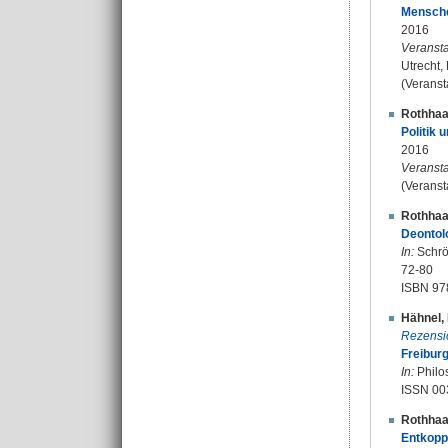
Mensche
2016
Veransta
Utrecht,
(Veranst
Rothhaa
Politik 
2016
Veransta
(Veranst
Rothhaa
Deontol
In:
Schröd
72-80
ISBN 97
Hähnel, 
Rezensi
Freibur
In:
Philos
ISSN 00
Rothhaa
Entkopp