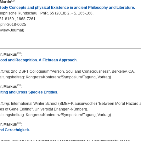
Martin
:
Body Concepts and physical Existence in ancient Philosophy and Literature.
sophische Rundschau : PhR. 65 (2018) 2. - S. 165-168.
31-8159 ; 1868-7261
/phr-2018-0025
eview-Journal)
r, Markus
:
ood and Recognition. A Fichtean Approach.
ltung:
2nd DSPT Colloquium "Person, Soul and Consciousness", Berkeley, CA.
altungsbeitrag: Kongress/Konferenz/Symposium/Tagung, Vortrag)
r, Markus
:
ting and Cross Species Entities.
ltung:
International Winter School (BMBF-Klausurwoche) "Between Moral Hazard and
es of Gene Editing", Universität Erlangen-Nürnberg.
altungsbeitrag: Kongress/Konferenz/Symposium/Tagung, Vortrag)
r, Markus
:
nd Gerechtigkeit.