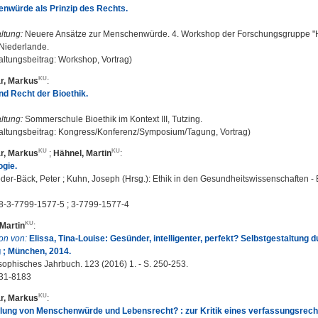
nwürde als Prinzip des Rechts.
ltung:
Neuere Ansätze zur Menschenwürde. 4. Workshop der Forschungsgruppe "H
 Niederlande.
altungsbeitrag: Workshop, Vortrag)
r, Markus
:
und Recht der Bioethik.
ltung:
Sommerschule Bioethik im Kontext III, Tutzing.
altungsbeitrag: Kongress/Konferenz/Symposium/Tagung, Vortrag)
r, Markus
;
Hähnel, Martin
:
ogie.
er-Bäck, Peter ; Kuhn, Joseph (Hrsg.): Ethik in den Gesundheitswissenschaften - E
8-3-7799-1577-5 ; 3-7799-1577-4
Martin
:
on von:
Elissa, Tina-Louise: Gesünder, intelligenter, perfekt? Selbstgestaltung
g ; München, 2014.
ophisches Jahrbuch. 123 (2016) 1. - S. 250-253.
31-8183
r, Markus
:
lung von Menschenwürde und Lebensrecht? : zur Kritik eines verfassungsrec