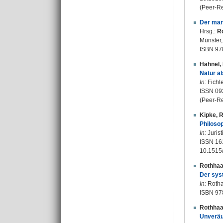
(Peer-R
Der man
Hrsg.:
R
Münster,
ISBN 97
Hähnel, 
Natur al
In:
Fichte
ISSN 09
(Peer-R
Kipke, 
Philoso
In:
Jurist
ISSN 16
10.1515
Rothhaa
Der sys
In:
Rothaa
ISBN 97
Rothhaa
Unveräu