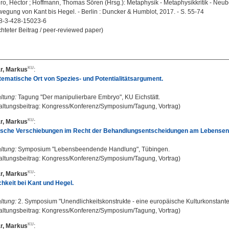
ro, Héctor ; Hoffmann, Thomas Sören (Hrsg.): Metaphysik - Metaphysikkritik - Neu
gung von Kant bis Hegel. - Berlin : Duncker & Humblot, 2017. - S. 55-74
8-3-428-15023-6
hteter Beitrag / peer-reviewed paper)
r, Markus
:
tematische Ort von Spezies- und Potentialitätsargument.
ltung:
Tagung "Der manipulierbare Embryo", KU Eichstätt.
altungsbeitrag: Kongress/Konferenz/Symposium/Tagung, Vortrag)
r, Markus
:
sche Verschiebungen im Recht der Behandlungsentscheidungen am Lebensende
ltung:
Symposium "Lebensbeendende Handlung", Tübingen.
altungsbeitrag: Kongress/Konferenz/Symposium/Tagung, Vortrag)
r, Markus
:
hkeit bei Kant und Hegel.
ltung:
2. Symposium "Unendlichkeitskonstrukte - eine europäische Kulturkonstante"
altungsbeitrag: Kongress/Konferenz/Symposium/Tagung, Vortrag)
r, Markus
: