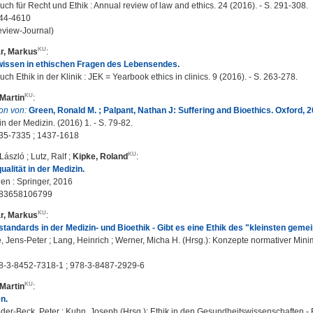
ch für Recht und Ethik : Annual review of law and ethics. 24 (2016). - S. 291-308.
44-4610
eview-Journal)
r, Markus
:
issen in ethischen Fragen des Lebensendes.
ch Ethik in der Klinik : JEK = Yearbook ethics in clinics. 9 (2016). - S. 263-278.
Martin
:
on von:
Green, Ronald M. ; Palpant, Nathan J: Suffering and Bioethics. Oxford, 2
in der Medizin. (2016) 1. - S. 79-82.
35-7335 ; 1437-1618
László
;
Lutz, Ralf
;
Kipke, Roland
:
alität in der Medizin.
n : Springer, 2016
783658106799
r, Markus
:
tandards in der Medizin- und Bioethik - Gibt es eine Ethik des "kleinsten ge
 Jens-Peter ; Lang, Heinrich ; Werner, Micha H. (Hrsg.): Konzepte normativer Min
8-3-8452-7318-1 ; 978-3-8487-2929-6
Martin
:
n.
er-Beck, Peter ; Kuhn, Joseph (Hrsg.): Ethik in den Gesundheitswissenschaften - E