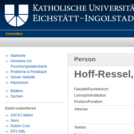
Anmelden
Startseite
Person
Hinweise zur
Forschungsdatenbank
Hoff-Ressel
Probleme & Feedback
Server-Statistik
Impressum
Fakultät/Fachbereich:
Blättern
Lehrstuhl/Institution:
Suchen
Position/Funktion:
Daten exportieren
Adresse:
ASCII Citation
Atom
Dublin Core
Telefon:
EP3 XML