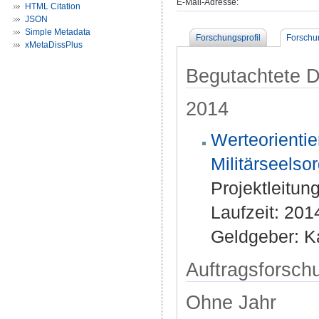
E-Mail-Adresse:
HTML Citation
JSON
Simple Metadata
Forschungsprofil
Forschu
xMetaDissPlus
Begutachtete Dr
2014
Werteorientie
Militärseelso
Projektleitun
Laufzeit: 201
Geldgeber: Ka
Auftragsforsch
Ohne Jahr