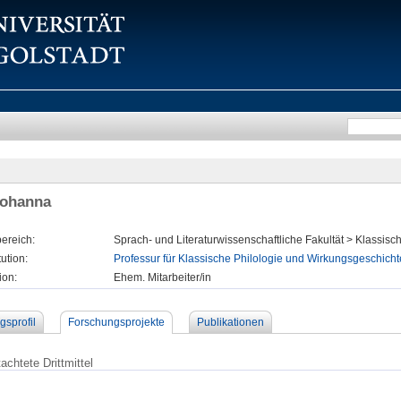
Johanna
ereich:
Sprach- und Literaturwissenschaftliche Fakultät > Klassisc
tution:
Professur für Klassische Philologie und Wirkungsgeschichte
ion:
Ehem. Mitarbeiter/in
gsprofil
Forschungsprojekte
Publikationen
achtete Drittmittel