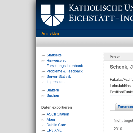
Anmelden
Startseite
Person
Hinweise zur
Forschungsdatenbank
Schenk, 
Probleme & Feedback
Server-Statistik
Fakultät/Fachb
Impressum
Lehrstuhl/Insti
Blättern
Position/Funkt
Suchen
Forschun
Daten exportieren
ASCII Citation
Atom
Nicht begut
Dublin Core
2016
EP3 XML