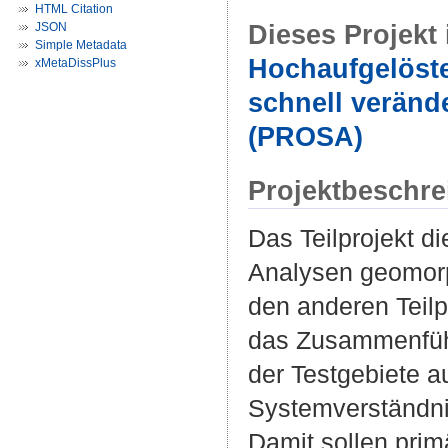
HTML Citation
Dieses Projekt 
JSON
Simple Metadata
Hochaufgelöst
xMetaDissPlus
schnell veränd
(PROSA)
Projektbeschr
Das Teilprojekt d
Analysen geomorp
den anderen Teilp
das Zusammenführ
der Testgebiete 
Systemverständni
Damit sollen pri