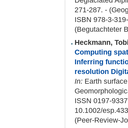
271-287. - (Geog
ISBN 978-3-319
(Begutachteter B
Heckmann, Tob
Computing spati
Inferring funct
resolution Digi
In:
Earth surface 
Geomorphologica
ISSN 0197-9337
10.1002/esp.43
(Peer-Review-Jo