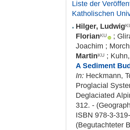
Liste der Veröffe
Katholischen Unive
Hilger, Ludwig
Florian
;
Glir
Joachim
;
Morch
Martin
;
Kuhn,
A Sediment Budg
In:
Heckmann, Tob
Proglacial Syst
Deglaciated Alpi
312. - (Geograph
ISBN 978-3-319
(Begutachteter B