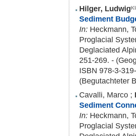
Hilger, Ludwig
Sediment Budge
In:
Heckmann, Tob
Proglacial Syst
Deglaciated Alpi
251-269. - (Geog
ISBN 978-3-319
(Begutachteter B
Cavalli, Marco
;
Sediment Connec
In:
Heckmann, Tob
Proglacial Syst
Deglaciated Alpi