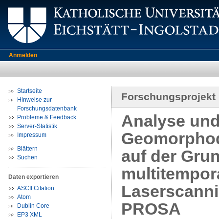
Anmelden
Startseite
Forschungsprojekt
Hinweise zur
Forschungsdatenbank
Analyse und
Probleme & Feedback
Server-Statistik
Geomorphody
Impressum
Blättern
auf der Grun
Suchen
multitempora
Daten exportieren
Laserscannin
ASCII Citation
Atom
PROSA
Dublin Core
EP3 XML