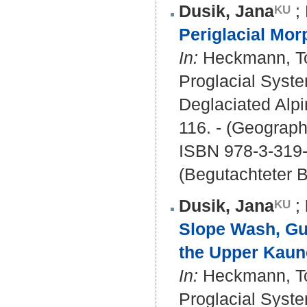
Dusik, Jana
;
Periglacial Mor
In:
Heckmann, Tob
Proglacial Syst
Deglaciated Alpi
116. - (Geograph
ISBN 978-3-319
(Begutachteter B
Dusik, Jana
;
Slope Wash, Gul
the Upper Kaune
In:
Heckmann, Tob
Proglacial Syst