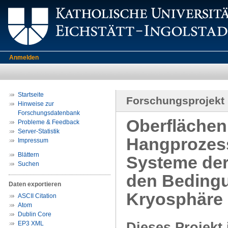
Anmelden
Startseite
Forschungsprojekt
Hinweise zur
Forschungsdatenbank
Oberfläche
Probleme & Feedback
Server-Statistik
Hangprozess
Impressum
Blättern
Systeme der
Suchen
den Bedingu
Daten exportieren
Kryosphäre 
ASCII Citation
Atom
Dublin Core
Dieses Projekt 
EP3 XML