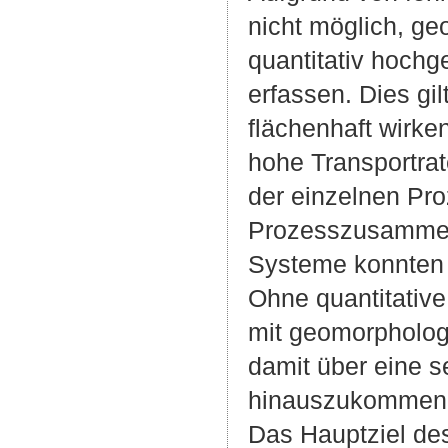
nicht möglich, g
quantitativ hochg
erfassen. Dies gi
flächenhaft wirke
hohe Transportra
der einzelnen Pro
Prozesszusammenh
Systeme konnten 
Ohne quantitative
mit geomorpholog
damit über eine s
hinauszukommen
Das Hauptziel des 