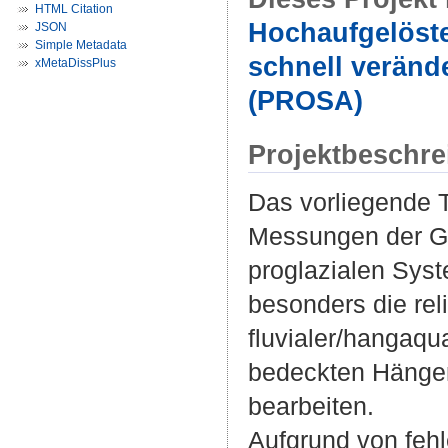
HTML Citation
Hochaufgelöst
JSON
Simple Metadata
schnell veränd
xMetaDissPlus
(PROSA)
Projektbeschr
Das vorliegende T
Messungen der Ge
proglazialen Sys
besonders die re
fluvialer/hangaqu
bedeckten Hängen
bearbeiten.
Aufgrund von fe